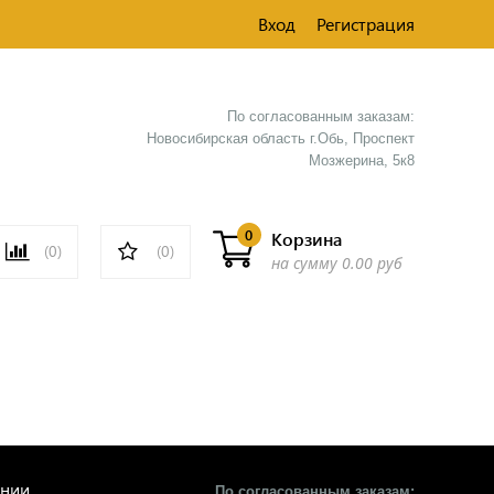
Вход
Регистрация
По согласованным заказам:
Новосибирская область г.Обь, Проспект
Мозжерина, 5к8​
0
Корзина
(0)
(0)
на сумму
0.00 руб
ании
По согласованным заказам: