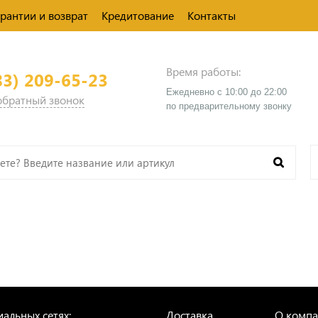
арантии и возврат
Кредитование
Контакты
Время работы:
83) 209-65-23
Ежедневно с 10:00 до 22:00
 обратный звонок
​по предварительному звонку
альных сетях:
Доставка
О комп