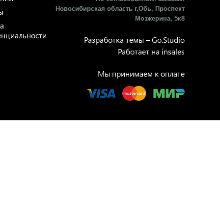
Новосибирская область г.Обь, Проспект
ы
Мозжерина, 5к8​
а
нциальности
Разработка темы –
Go.Studio
Работает на
insales
Мы принимаем к оплате