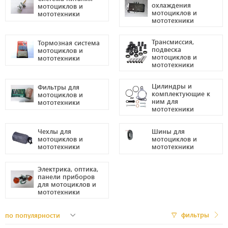
охлаждения
мотоциклов и
мотоциклов и
мототехники
мототехники
Трансмиссия,
Тормозная система
подвеска
мотоциклов и
мотоциклов и
мототехники
мототехники
Цилиндры и
Фильтры для
комплектующие к
мотоциклов и
ним для
мототехники
мототехники
Чехлы для
Шины для
мотоциклов и
мотоциклов и
мототехники
мототехники
Электрика, оптика,
панели приборов
для мотоциклов и
мототехники
фильтры