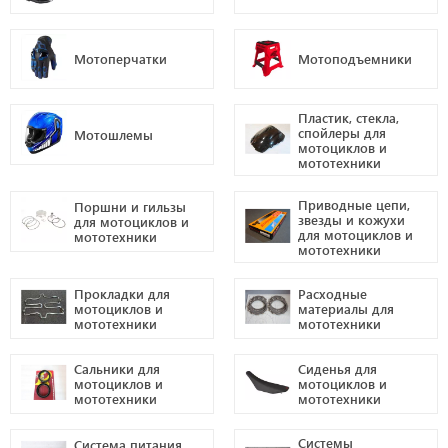
Мотоперчатки
Мотоподъемники
Пластик, стекла,
спойлеры для
Мотошлемы
мотоциклов и
мототехники
Приводные цепи,
Поршни и гильзы
звезды и кожухи
для мотоциклов и
для мотоциклов и
мототехники
мототехники
Прокладки для
Расходные
мотоциклов и
материалы для
мототехники
мототехники
Сальники для
Сиденья для
мотоциклов и
мотоциклов и
мототехники
мототехники
Системы
Система питания