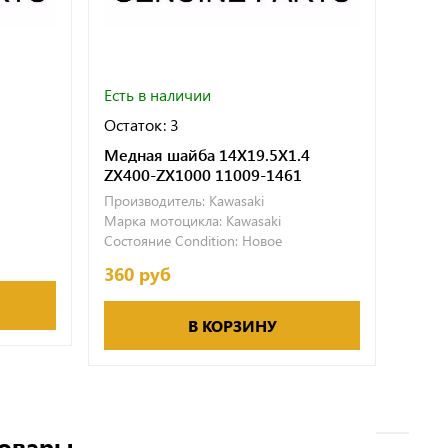
Есть в наличии
Есть 
Остаток: 3
Остат
Медная шайба 14X19.5X1.4
Шайб
ZX400-ZX1000 11009-1461
Произ
Производитель:
Kawasaki
Марка
Марка мотоцикла:
Kawasaki
Состо
Состояние Condition:
Новое
414.
360 руб
В КОРЗИНУ
товары