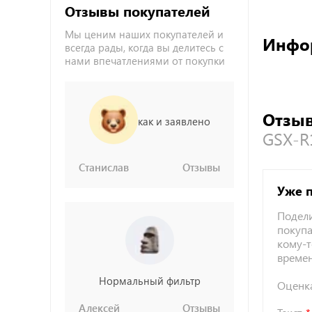
Отзывы покупателей
Мы ценим наших покупателей и
Инфо
всегда рады, когда вы делитесь с
нами впечатлениями от покупки
Отзыв
как и заявлено
GSX-R
Станислав
Отзывы
Уже 
Подели
покупа
кому-т
време
Нормальный фильтр
Оценк
Алексей
Отзывы