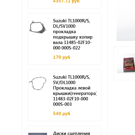
4357.72 руб
Suzuki TL1000R/S,
DL/SV1000
прокладка
подкрышку копир
вала 11485-02F10-
000 000S-022
170 руб
Suzuki TL1000R/S,
SV/DL1000
Прокладка левой
крышки(генератора)
11483-02F10-000
000S-003
540 руб
Диски сцепления