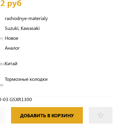
72 руб
rashodnye-materialy
Suzuki, Kawasaki
on
Новое
Аналог
тва
Китай
Тормозные колодки
pe
00-03 GSXR1300
ДОБАВИТЬ В КОРЗИНУ