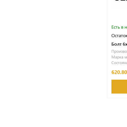
Есть в 
Остаток
Болт 6
Произво
Марка м
Состояни
620.8