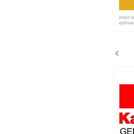
Email н
публик