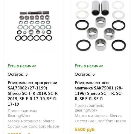
Есть в наличии
Есть в наличии
Остаток: 3
Остаток: 6
Ремкомплект прогрессии
Ремкомплект оси
SAL75002 (27-1199)
маятника SAK75001 (28-
Sherco SC-F-R 2019, SC-R
1196) Sherco SC F-R, SC-
2019, SE-F-R 17-19, SE-R
R, SE F-R, SE-R
17-19
Производитель:
BearingWorx
Производитель:
BearingWorx
Марка мотоцикла:
Sherco
Марка мотоцикла:
Sherco
Состояние Condition:
Новое
Состояние Condition:
Новое
5500 руб