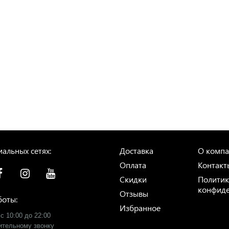
альных сетях:
Доставка
О комп
Оплата
Контакт
Скидки
Политик
конфиде
Отзывы
боты:
Избранное
с 10:00 до 22:00
рительному звонку