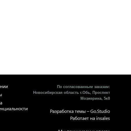
ании
По согласованным заказам:
Новосибирская область г.Обь, Проспект
ы
Мозжерина, 5к8​
а
нциальности
Разработка темы –
Go.Studio
Работает на
insales