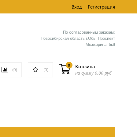
Вход
Регистрация
По согласованным заказам:
Новосибирская область г.Обь, Проспект
Мозжерина, 5к8​
0
Корзина
(0)
(0)
на сумму
0.00 руб