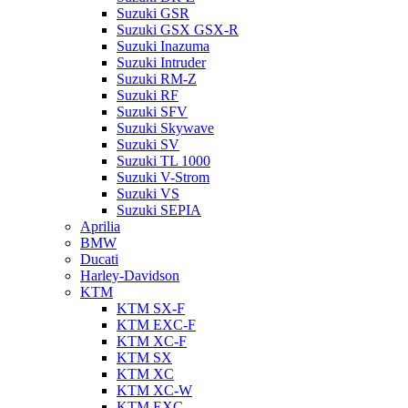
Suzuki GSR
Suzuki GSX GSX-R
Suzuki Inazuma
Suzuki Intruder
Suzuki RM-Z
Suzuki RF
Suzuki SFV
Suzuki Skywave
Suzuki SV
Suzuki TL 1000
Suzuki V-Strom
Suzuki VS
Suzuki SEPIA
Aprilia
BMW
Ducati
Harley-Davidson
KTM
KTM SX-F
KTM EXC-F
KTM XC-F
KTM SX
KTM XC
KTM XC-W
KTM EXC