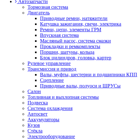
Автозапчасти
Тормозная система
Двигатель
Приводные ремни, натяжители
Катушка зажигания, свечи, электрика
Ремни, цепи, элементы ГРМ
Впускная система
Масляный насос, система смазки
Прокладки и ремкомплекты
Поршни, шатуны, кольца
Блок цилиндров, головка, картер
Рулевое управление
Трансмиссия и привод
Валы, муфты, шестерни и подшипники КПП
Сцепление
Приводные валы, полуоси и ШРУСы
Салон
Топливная и выхлопная системы
Подвеска
Система охлаждения
Автосвет
Аккумуляторы
Кузов
Стёкла
Электрооборудование