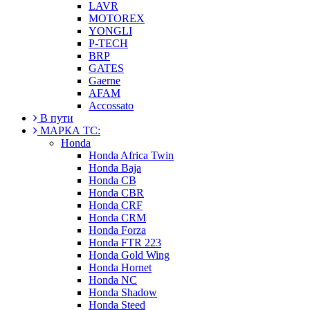
LAVR
MOTOREX
YONGLI
P-TECH
BRP
GATES
Gaerne
AFAM
Accossato
В пути
МАРКА ТС:
Honda
Honda Africa Twin
Honda Baja
Honda CB
Honda CBR
Honda CRF
Honda CRM
Honda Forza
Honda FTR 223
Honda Gold Wing
Honda Hornet
Honda NC
Honda Shadow
Honda Steed