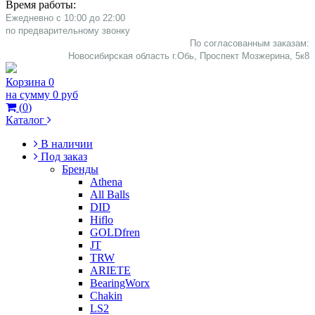
Время работы:
Ежедневно с 10:00 до 22:00
​по предварительному звонку
По согласованным заказам:
Новосибирская область г.Обь, Проспект Мозжерина, 5к8​
Корзина
0
на сумму
0 руб
(
0
)
Каталог
В наличии
Под заказ
Бренды
Athena
All Balls
DID
Hiflo
GOLDfren
JT
TRW
ARIETE
BearingWorx
Chakin
LS2