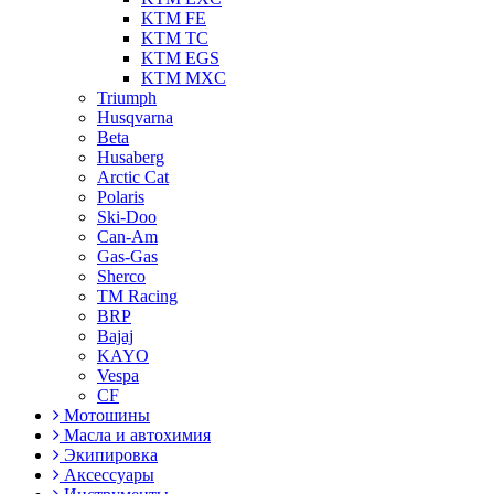
KTM FE
KTM TC
KTM EGS
KTM MXC
Triumph
Husqvarna
Beta
Husaberg
Arctic Cat
Polaris
Ski-Doo
Can-Am
Gas-Gas
Sherco
TM Racing
BRP
Bajaj
KAYO
Vespa
CF
Мотошины
Масла и автохимия
Экипировка
Аксессуары