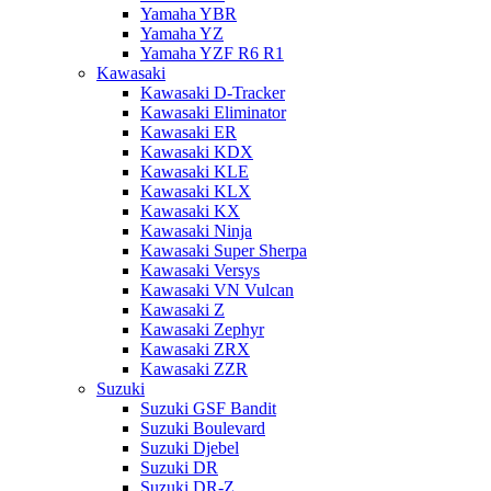
Yamaha YBR
Yamaha YZ
Yamaha YZF R6 R1
Kawasaki
Kawasaki D-Tracker
Kawasaki Eliminator
Kawasaki ER
Kawasaki KDX
Kawasaki KLE
Kawasaki KLX
Kawasaki KX
Kawasaki Ninja
Kawasaki Super Sherpa
Kawasaki Versys
Kawasaki VN Vulcan
Kawasaki Z
Kawasaki Zephyr
Kawasaki ZRX
Kawasaki ZZR
Suzuki
Suzuki GSF Bandit
Suzuki Boulevard
Suzuki Djebel
Suzuki DR
Suzuki DR-Z