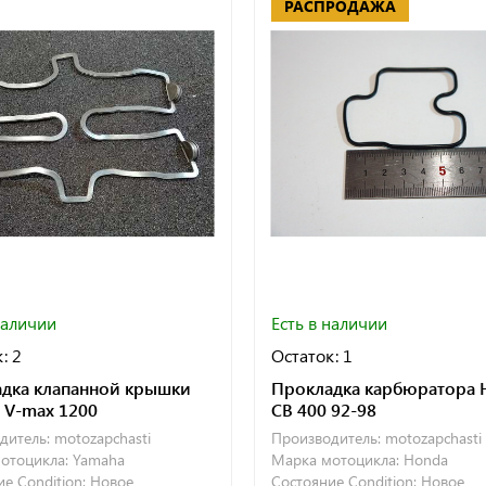
РАСПРОДАЖА
наличии
Есть в наличии
: 2
Остаток: 1
дка клапанной крышки
Прокладка карбюратора 
 V-max 1200
CB 400 92-98
дитель:
motozapchasti
Производитель:
motozapchasti
отоцикла:
Yamaha
Марка мотоцикла:
Honda
е Condition:
Новое
Состояние Condition:
Новое