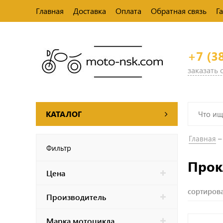
Главная
Доставка
Оплата
Обратная связь
Г
+7 (3
заказать
КАТАЛОГ
Главная
Фильтр
Прок
Цена
сортирова
Производитель
Марка мотоцикла