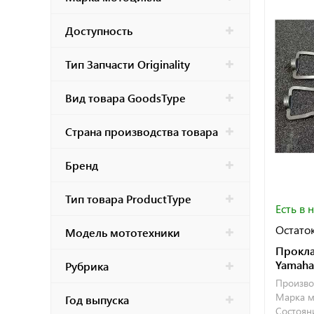
Доступность
Тип Запчасти Originality
Вид товара GoodsType
Страна производства товара
Бренд
Тип товара ProductType
Есть в 
Остаток
Модель мототехники
Прокла
Yamaha
Рубрика
Произво
Марка м
Год выпуска
Состояни