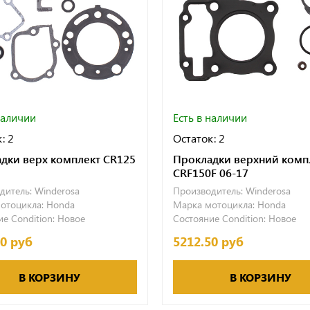
наличии
Есть в наличии
: 2
Остаток: 2
дки верх комплект CR125
Прокладки верхний комп
CRF150F 06-17
дитель:
Winderosa
Производитель:
Winderosa
отоцикла:
Honda
Марка мотоцикла:
Honda
е Condition:
Новое
Состояние Condition:
Новое
60 руб
5212.50 руб
В КОРЗИНУ
В КОРЗИНУ