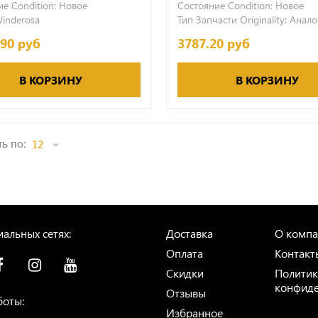
е Condition:
Новое
Состояние Condition:
Новое
inderosa
Тип Запчасти Originality:
Анало
.90 руб
3787.20 руб
В КОРЗИНУ
В КОРЗИНУ
ь по:
альных сетях:
Доставка
О комп
Оплата
Контакт
Скидки
Политик
конфиде
Отзывы
боты:
Избранное