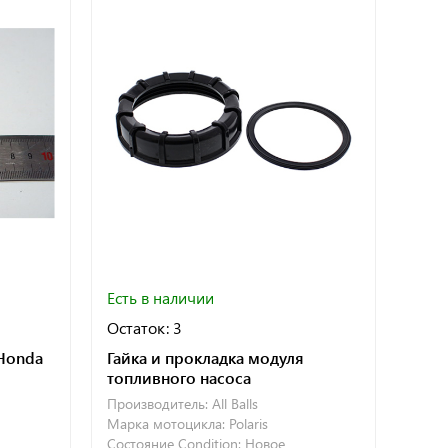
Есть в наличии
Остаток: 3
Honda
Гайка и прокладка модуля
топливного насоса
Производитель:
All Balls
Марка мотоцикла:
Polaris
Состояние Condition:
Новое