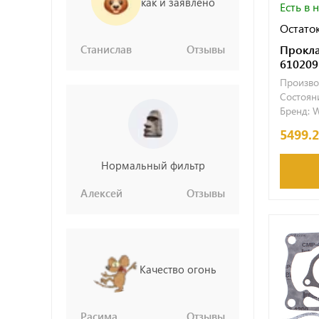
как и заявлено
Есть в 
Остаток
Прокла
Станислав
Отзывы
610209
Произво
Состояни
Бренд:
W
5499.
Нормальный фильтр
Алексей
Отзывы
Качество огонь
Расима
Отзывы