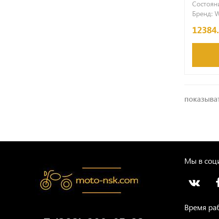
Состояни
Бренд:
W
12384
показыват
Мы в соци
Время ра