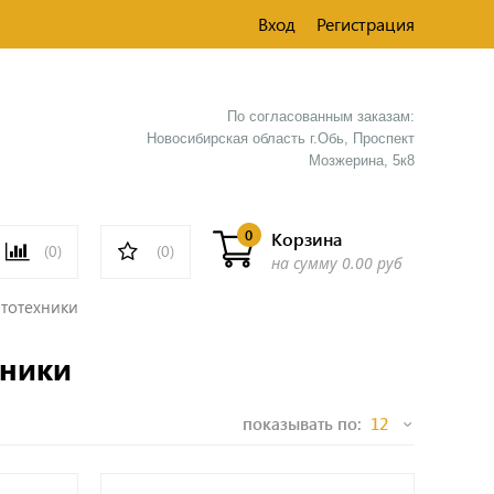
Вход
Регистрация
По согласованным заказам:
Новосибирская область г.Обь, Проспект
Мозжерина, 5к8​
0
Корзина
(0)
(0)
на сумму
0.00 руб
тотехники
хники
показывать по: