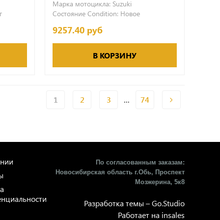
Марка мотоцикла:
Suzuki
г
Состояние Condition:
Новое
9257.40 руб
В КОРЗИНУ
…
1
2
3
74
ании
По согласованным заказам:
Новосибирская область г.Обь, Проспект
ы
Мозжерина, 5к8​
а
нциальности
Разработка темы –
Go.Studio
Работает на
insales