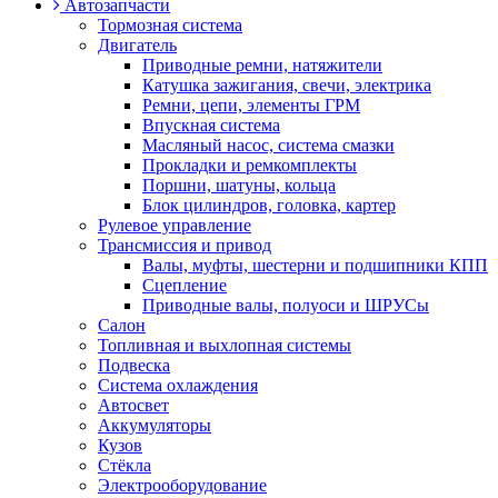
Автозапчасти
Тормозная система
Двигатель
Приводные ремни, натяжители
Катушка зажигания, свечи, электрика
Ремни, цепи, элементы ГРМ
Впускная система
Масляный насос, система смазки
Прокладки и ремкомплекты
Поршни, шатуны, кольца
Блок цилиндров, головка, картер
Рулевое управление
Трансмиссия и привод
Валы, муфты, шестерни и подшипники КПП
Сцепление
Приводные валы, полуоси и ШРУСы
Салон
Топливная и выхлопная системы
Подвеска
Система охлаждения
Автосвет
Аккумуляторы
Кузов
Стёкла
Электрооборудование