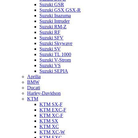
Suzuki GSR
Suzuki GSX GSX-R
Suzuki Inazuma
Suzuki Intruder
Suzuki RM-Z
Suzuki RF
Suzuki SFV
Suzuki Skywave
Suzuki SV
Suzuki TL 1000
Suzuki V-Strom
Suzuki VS
Suzuki SEPIA
Aprilia
BMW
Ducati
Harley-Davidson
KTM
KTM SX-F
KTM EXC-F
KTM XC-F
KTM SX
KTM XC
KTM XC-W
KTM EXC