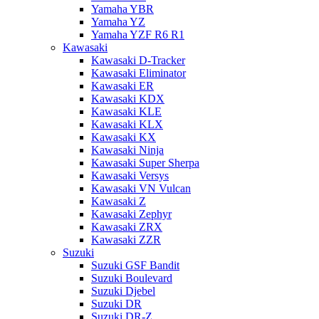
Yamaha YBR
Yamaha YZ
Yamaha YZF R6 R1
Kawasaki
Kawasaki D-Tracker
Kawasaki Eliminator
Kawasaki ER
Kawasaki KDX
Kawasaki KLE
Kawasaki KLX
Kawasaki KX
Kawasaki Ninja
Kawasaki Super Sherpa
Kawasaki Versys
Kawasaki VN Vulcan
Kawasaki Z
Kawasaki Zephyr
Kawasaki ZRX
Kawasaki ZZR
Suzuki
Suzuki GSF Bandit
Suzuki Boulevard
Suzuki Djebel
Suzuki DR
Suzuki DR-Z