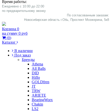
Время работы:
Ежедневно с 10:00 до 22:00
​по предварительному звонку
По согласованным заказам:
Новосибирская область г.Обь, Проспект Мозжерина, 5к8​
Корзина
0
на сумму
0 руб
(
0
)
Каталог
В наличии
Под заказ
Бренды
Athena
All Balls
DID
Hiflo
GOLDfren
JT
TRW
ARIETE
BearingWorx
Chakin
LS2