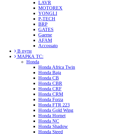
LAVR
MOTOREX
YONGLI
P-TECH
BRP
GATES
Gaerne
AFAM
Accossato
В пути
МАРКА ТС:
Honda
Honda Africa Twin
Honda Baja
Honda CB
Honda CBR
Honda CRF
Honda CRM
Honda Forza
Honda FTR 223
Honda Gold Wing
Honda Hornet
Honda NC
Honda Shadow
Honda Steed