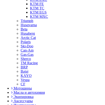
KTM FE
KTM TC
KTM EGS
KTM MXC
Triumph
Husqvarna
Beta
Husaberg
Arctic Cat
Polaris
Ski-Doo
Can-Am
Gas-Gas
Sherco
TM Racing
BRP
Bajaj
KAYO
Vespa
CF
Мотошины
Масла и автохимия
Экипировка
Аксессуары