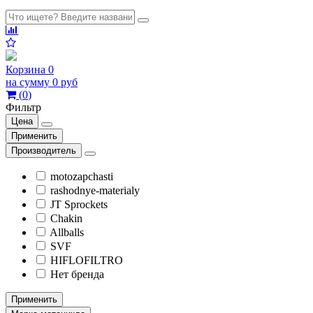
Корзина
0
на сумму
0 руб
(
0
)
Фильтр
Цена
Применить
Производитель
motozapchasti
rashodnye-materialy
JT Sprockets
Chakin
Allballs
SVF
HIFLOFILTRO
Нет бренда
Применить