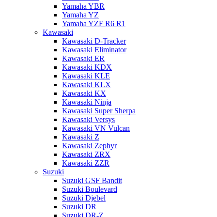
Yamaha YBR
Yamaha YZ
Yamaha YZF R6 R1
Kawasaki
Kawasaki D-Tracker
Kawasaki Eliminator
Kawasaki ER
Kawasaki KDX
Kawasaki KLE
Kawasaki KLX
Kawasaki KX
Kawasaki Ninja
Kawasaki Super Sherpa
Kawasaki Versys
Kawasaki VN Vulcan
Kawasaki Z
Kawasaki Zephyr
Kawasaki ZRX
Kawasaki ZZR
Suzuki
Suzuki GSF Bandit
Suzuki Boulevard
Suzuki Djebel
Suzuki DR
Suzuki DR-Z