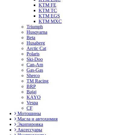
KTM FE
KTM TC
KTM EGS
KTM MXC
Triumph
Husqvarna
Beta
Husaberg
Arctic Cat
Polaris
Ski-Doo
Can-Am
Gas-Gas
Sherco
TM Racing
BRP
Bajaj
KAYO
Vespa
CF
Мотошины
Масла и автохимия
Экипировка
Аксессуары