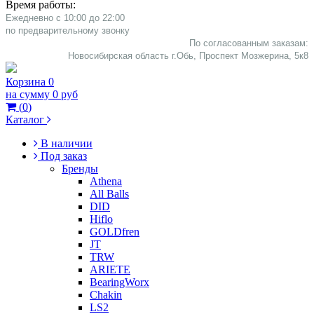
Время работы:
Ежедневно с 10:00 до 22:00
​по предварительному звонку
По согласованным заказам:
Новосибирская область г.Обь, Проспект Мозжерина, 5к8​
Корзина
0
на сумму
0 руб
(
0
)
Каталог
В наличии
Под заказ
Бренды
Athena
All Balls
DID
Hiflo
GOLDfren
JT
TRW
ARIETE
BearingWorx
Chakin
LS2