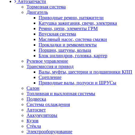
Автозапчасти
Тормозная система
Двигатель
Приводные ремни, натяжители
Катушка зажигания, свечи, электрика
Ремни, цепи, элементы ГРМ
Впускная система
Масляный насос, система смазки
Прокладки и ремкомплекты
Поршни, шатуны, кольца
Блок цилиндров, головка, картер
Рулевое управление
Трансмиссия и привод
Валы, муфты, шестерни и подшипники КПП
Сцепление
Приводные валы, полуоси и ШРУСы
Салон
Топливная и выхлопная системы
Подвеска
Система охлаждения
Автосвет
Аккумуляторы
Кузов
Стёкла
Электрооборудование