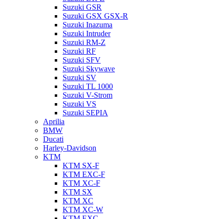
Suzuki GSR
Suzuki GSX GSX-R
Suzuki Inazuma
Suzuki Intruder
Suzuki RM-Z
Suzuki RF
Suzuki SFV
Suzuki Skywave
Suzuki SV
Suzuki TL 1000
Suzuki V-Strom
Suzuki VS
Suzuki SEPIA
Aprilia
BMW
Ducati
Harley-Davidson
KTM
KTM SX-F
KTM EXC-F
KTM XC-F
KTM SX
KTM XC
KTM XC-W
KTM EXC