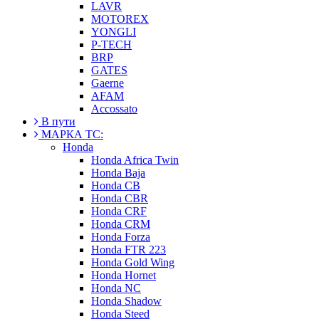
LAVR
MOTOREX
YONGLI
P-TECH
BRP
GATES
Gaerne
AFAM
Accossato
В пути
МАРКА ТС:
Honda
Honda Africa Twin
Honda Baja
Honda CB
Honda CBR
Honda CRF
Honda CRM
Honda Forza
Honda FTR 223
Honda Gold Wing
Honda Hornet
Honda NC
Honda Shadow
Honda Steed