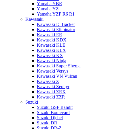
Yamaha YBR
Yamaha YZ
Yamaha YZF R6 R1
Kawasaki
Kawasaki D-Tracker
Kawasaki Eliminator
Kawasaki ER
Kawasaki KDX
Kawasaki KLE
Kawasaki KLX
Kawasaki KX
Kawasaki Ninja
Kawasaki Super Sherpa
Kawasaki Versys
Kawasaki VN Vulcan
Kawasaki Z
Kawasaki Zephyr
Kawasaki ZRX
Kawasaki ZZR
Suzuki
Suzuki GSF Bandit
Suzuki Boulevard
Suzuki Djebel
Suzuki DR
Suzuki DR-Z