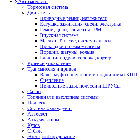
Автозапчасти
Тормозная система
Двигатель
Приводные ремни, натяжители
Катушка зажигания, свечи, электрика
Ремни, цепи, элементы ГРМ
Впускная система
Масляный насос, система смазки
Прокладки и ремкомплекты
Поршни, шатуны, кольца
Блок цилиндров, головка, картер
Рулевое управление
Трансмиссия и привод
Валы, муфты, шестерни и подшипники КПП
Сцепление
Приводные валы, полуоси и ШРУСы
Салон
Топливная и выхлопная системы
Подвеска
Система охлаждения
Автосвет
Аккумуляторы
Кузов
Стёкла
Электрооборудование