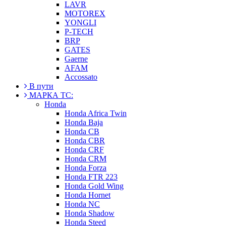
LAVR
MOTOREX
YONGLI
P-TECH
BRP
GATES
Gaerne
AFAM
Accossato
В пути
МАРКА ТС:
Honda
Honda Africa Twin
Honda Baja
Honda CB
Honda CBR
Honda CRF
Honda CRM
Honda Forza
Honda FTR 223
Honda Gold Wing
Honda Hornet
Honda NC
Honda Shadow
Honda Steed