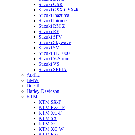
Suzuki GSR
Suzuki GSX GSX-R
Suzuki Inazuma
Suzuki Intruder
Suzuki RM-Z
Suzuki RF
Suzuki SFV
Suzuki Skywave
Suzuki SV
Suzuki TL 1000
Suzuki V-Strom
Suzuki VS
Suzuki SEPIA
Aprilia
BMW
Ducati
Harley-Davidson
KTM
KTM SX-F
KTM EXC-F
KTM XC-F
KTM SX
KTM XC
KTM XC-W
KTM EXC