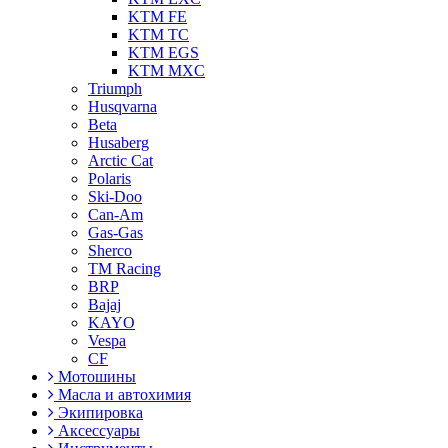
KTM FE
KTM TC
KTM EGS
KTM MXC
Triumph
Husqvarna
Beta
Husaberg
Arctic Cat
Polaris
Ski-Doo
Can-Am
Gas-Gas
Sherco
TM Racing
BRP
Bajaj
KAYO
Vespa
CF
Мотошины
Масла и автохимия
Экипировка
Аксессуары