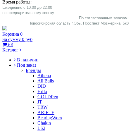
Время работы:
Ежедневно с 10:00 до 22:00
​по предварительному звонку
По согласованным заказам:
Новосибирская область г.Обь, Проспект Мозжерина, 5к8​
Корзина
0
на сумму
0 руб
(
0
)
Каталог
В наличии
Под заказ
Бренды
Athena
All Balls
DID
Hiflo
GOLDfren
JT
TRW
ARIETE
BearingWorx
Chakin
LS2