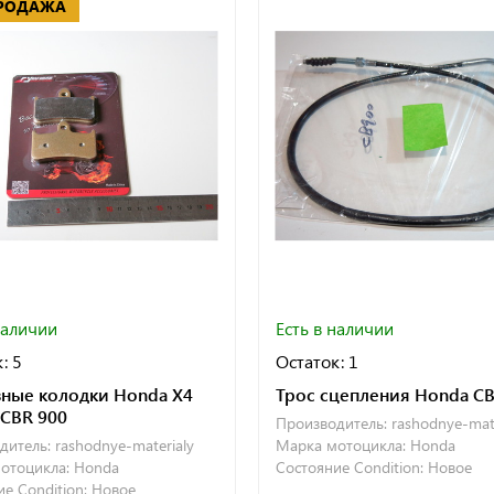
РОДАЖА
наличии
Есть в наличии
: 5
Остаток: 1
ные колодки Honda X4
Трос сцепления Honda C
 CBR 900
Производитель:
rashodnye-mate
дитель:
rashodnye-materialy
Марка мотоцикла:
Honda
отоцикла:
Honda
Состояние Condition:
Новое
е Condition:
Новое