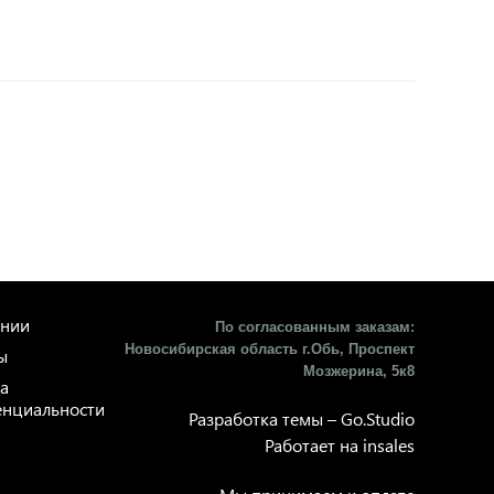
ании
По согласованным заказам:
Новосибирская область г.Обь, Проспект
ы
Мозжерина, 5к8​
а
нциальности
Разработка темы –
Go.Studio
Работает на
insales