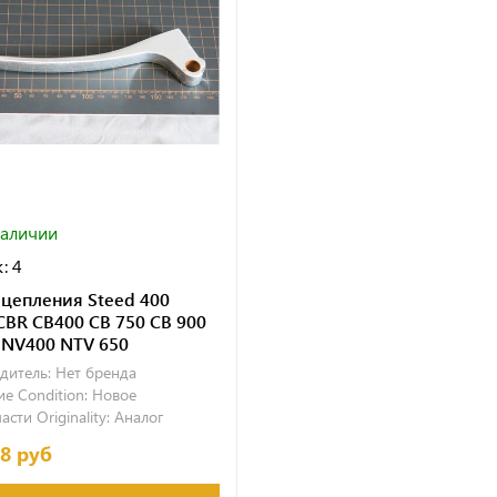
наличии
: 4
сцепления Steed 400
CBR CB400 CB 750 CB 900
 NV400 NTV 650
дитель:
Нет бренда
е Condition:
Новое
асти Originality:
Аналог
58 руб