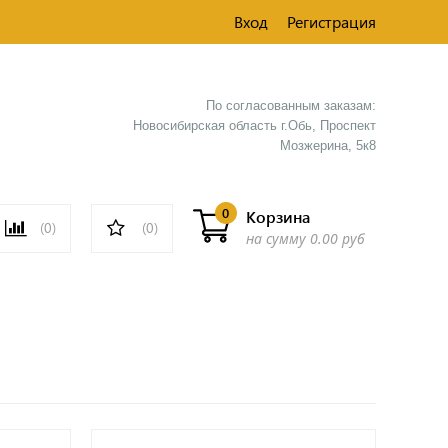
Вход
Регистрация
По согласованным заказам:
Новосибирская область г.Обь, Проспект
Мозжерина, 5к8​
0
Корзина
(0)
(0)
на сумму
0.00 руб