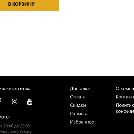
В КОРЗИНУ
альных сетях:
Доставка
О комп
Оплата
Контакт
Скидки
Политик
конфиде
Отзывы
боты:
Избранное
с 10:00 до 22:00
рительному звонку