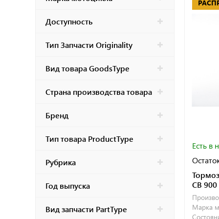
РАСП
Доступность
Тип Запчасти Originality
Вид товара GoodsType
Страна производства товара
Бренд
Тип товара ProductType
Есть в 
Остаток
Рубрика
Тормоз
CB 900
Год выпуска
Произво
Марка м
Вид запчасти PartType
Состояни