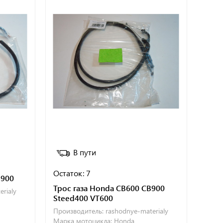
В пути
Остаток: 7
B900
Трос газа Honda CB600 CB900
rialy
Steed400 VT600
Производитель:
rashodnye-materialy
Марка мотоцикла:
Honda