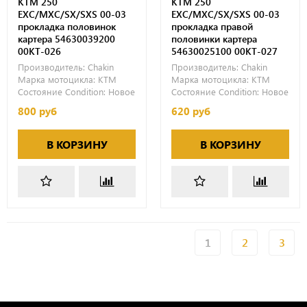
KTM 250
KTM 250
EXC/MXC/SX/SXS 00-03
EXC/MXC/SX/SXS 00-03
прокладка половинок
прокладка правой
картера 54630039200
половинки картера
00KT-026
54630025100 00KT-027
Производитель:
Chakin
Производитель:
Chakin
Марка мотоцикла:
KTM
Марка мотоцикла:
KTM
Состояние Condition:
Новое
Состояние Condition:
Новое
800 руб
620 руб
В КОРЗИНУ
В КОРЗИНУ
1
2
3