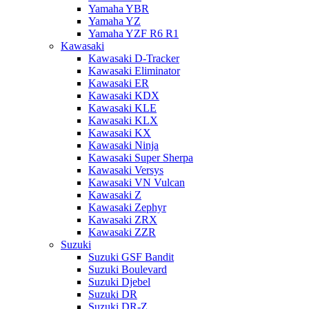
Yamaha YBR
Yamaha YZ
Yamaha YZF R6 R1
Kawasaki
Kawasaki D-Tracker
Kawasaki Eliminator
Kawasaki ER
Kawasaki KDX
Kawasaki KLE
Kawasaki KLX
Kawasaki KX
Kawasaki Ninja
Kawasaki Super Sherpa
Kawasaki Versys
Kawasaki VN Vulcan
Kawasaki Z
Kawasaki Zephyr
Kawasaki ZRX
Kawasaki ZZR
Suzuki
Suzuki GSF Bandit
Suzuki Boulevard
Suzuki Djebel
Suzuki DR
Suzuki DR-Z