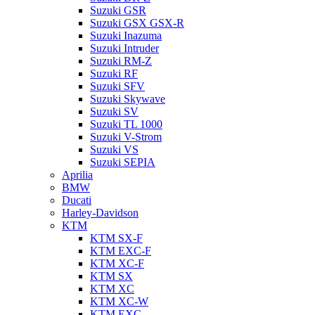
Suzuki GSR
Suzuki GSX GSX-R
Suzuki Inazuma
Suzuki Intruder
Suzuki RM-Z
Suzuki RF
Suzuki SFV
Suzuki Skywave
Suzuki SV
Suzuki TL 1000
Suzuki V-Strom
Suzuki VS
Suzuki SEPIA
Aprilia
BMW
Ducati
Harley-Davidson
KTM
KTM SX-F
KTM EXC-F
KTM XC-F
KTM SX
KTM XC
KTM XC-W
KTM EXC