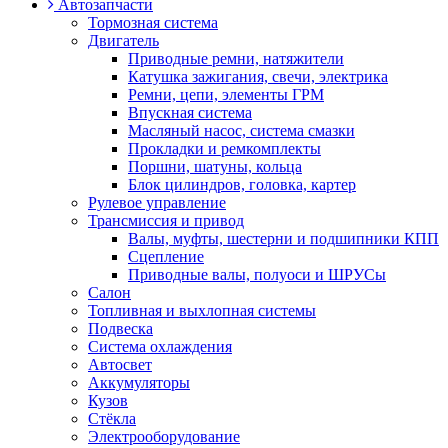
Автозапчасти
Тормозная система
Двигатель
Приводные ремни, натяжители
Катушка зажигания, свечи, электрика
Ремни, цепи, элементы ГРМ
Впускная система
Масляный насос, система смазки
Прокладки и ремкомплекты
Поршни, шатуны, кольца
Блок цилиндров, головка, картер
Рулевое управление
Трансмиссия и привод
Валы, муфты, шестерни и подшипники КПП
Сцепление
Приводные валы, полуоси и ШРУСы
Салон
Топливная и выхлопная системы
Подвеска
Система охлаждения
Автосвет
Аккумуляторы
Кузов
Стёкла
Электрооборудование