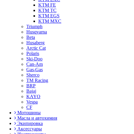
KTM FE
KTM TC
KTM EGS
KTM MXC
Triumph
Husqvarna
Beta
Husaberg
Arctic Cat
Polaris
Ski-Doo
Can-Am
Gas-Gas
Sherco
TM Racing
BRP
Bajaj
KAYO
Vespa
CF
Мотошины
Масла и автохимия
Экипировка
Аксессуары