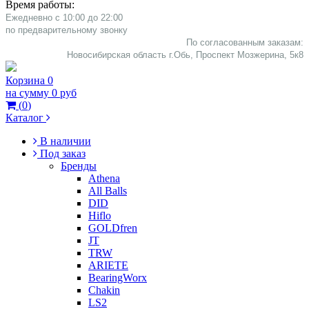
Время работы:
Ежедневно с 10:00 до 22:00
​по предварительному звонку
По согласованным заказам:
Новосибирская область г.Обь, Проспект Мозжерина, 5к8​
Корзина
0
на сумму
0 руб
(
0
)
Каталог
В наличии
Под заказ
Бренды
Athena
All Balls
DID
Hiflo
GOLDfren
JT
TRW
ARIETE
BearingWorx
Chakin
LS2