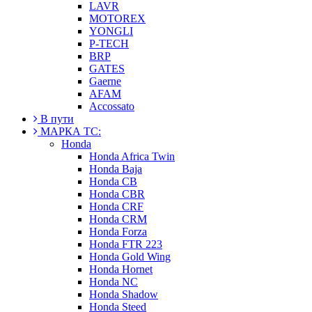
LAVR
MOTOREX
YONGLI
P-TECH
BRP
GATES
Gaerne
AFAM
Accossato
В пути
МАРКА ТС:
Honda
Honda Africa Twin
Honda Baja
Honda CB
Honda CBR
Honda CRF
Honda CRM
Honda Forza
Honda FTR 223
Honda Gold Wing
Honda Hornet
Honda NC
Honda Shadow
Honda Steed