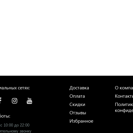
альных сетях:
Доставка
О комп
Оплата
Контакт
Скидки
Политик
конфиде
Отзывы
боты:
Избранное
с 10:00 до 22:00
рительному звонку