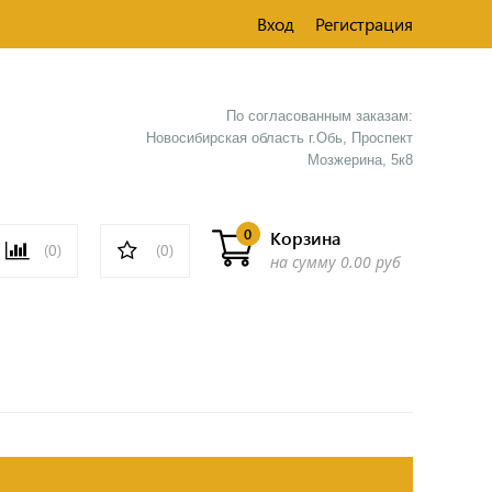
Вход
Регистрация
По согласованным заказам:
Новосибирская область г.Обь, Проспект
Мозжерина, 5к8​
0
Корзина
(0)
(0)
на сумму
0.00 руб