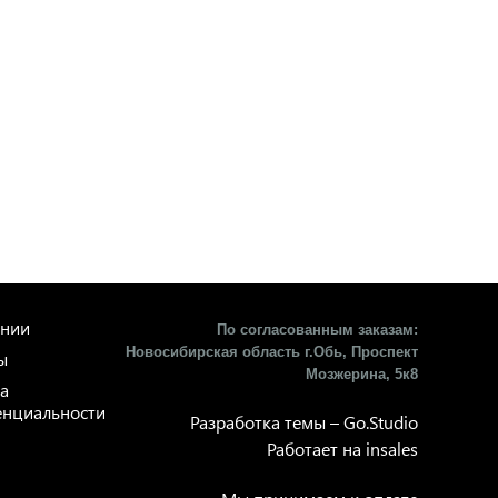
ании
По согласованным заказам:
Новосибирская область г.Обь, Проспект
ы
Мозжерина, 5к8​
а
нциальности
Разработка темы –
Go.Studio
Работает на
insales