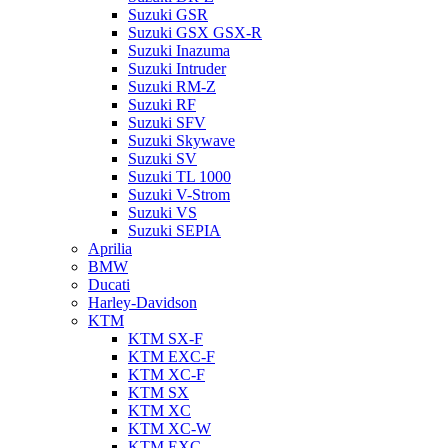
Suzuki GSR
Suzuki GSX GSX-R
Suzuki Inazuma
Suzuki Intruder
Suzuki RM-Z
Suzuki RF
Suzuki SFV
Suzuki Skywave
Suzuki SV
Suzuki TL 1000
Suzuki V-Strom
Suzuki VS
Suzuki SEPIA
Aprilia
BMW
Ducati
Harley-Davidson
KTM
KTM SX-F
KTM EXC-F
KTM XC-F
KTM SX
KTM XC
KTM XC-W
KTM EXC