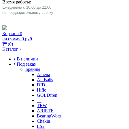
Время работы:
Ежедневно с 10:00 до 22:00
​по предварительному звонку
Корзина
0
на сумму
0 руб
(
0
)
Каталог
В наличии
Под заказ
Бренды
Athena
All Balls
DID
Hiflo
GOLDfren
JT
TRW
ARIETE
BearingWorx
Chakin
LS2