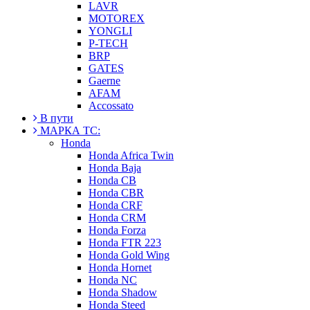
LAVR
MOTOREX
YONGLI
P-TECH
BRP
GATES
Gaerne
AFAM
Accossato
В пути
МАРКА ТС:
Honda
Honda Africa Twin
Honda Baja
Honda CB
Honda CBR
Honda CRF
Honda CRM
Honda Forza
Honda FTR 223
Honda Gold Wing
Honda Hornet
Honda NC
Honda Shadow
Honda Steed