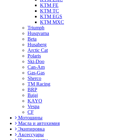
KTM FE
KTM TC
KTM EGS
KTM MXC
Triumph
Husqvarna
Beta
Husaberg
Arctic Cat
Polaris
Ski-Doo
Can-Am
Gas-Gas
Sherco
TM Racing
BRP
Bajaj
KAYO
Vespa
CF
Мотошины
Масла и автохимия
Экипировка
Аксессуары