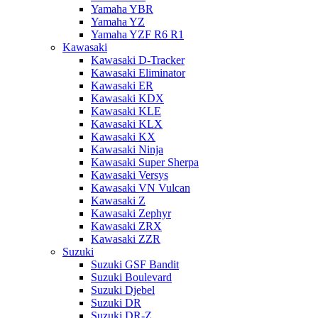
Yamaha YBR
Yamaha YZ
Yamaha YZF R6 R1
Kawasaki
Kawasaki D-Tracker
Kawasaki Eliminator
Kawasaki ER
Kawasaki KDX
Kawasaki KLE
Kawasaki KLX
Kawasaki KX
Kawasaki Ninja
Kawasaki Super Sherpa
Kawasaki Versys
Kawasaki VN Vulcan
Kawasaki Z
Kawasaki Zephyr
Kawasaki ZRX
Kawasaki ZZR
Suzuki
Suzuki GSF Bandit
Suzuki Boulevard
Suzuki Djebel
Suzuki DR
Suzuki DR-Z