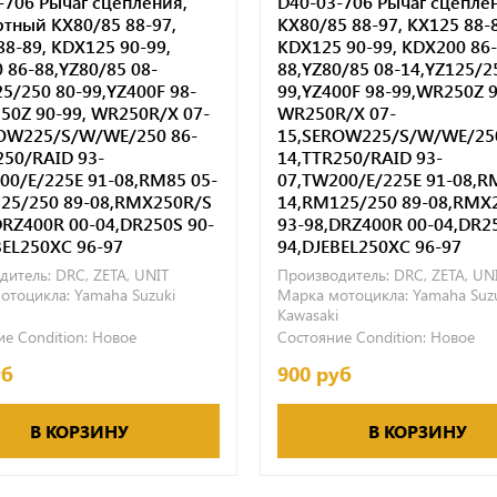
-706 Рычаг сцепления,
D40-03-706 Рычаг сцепле
ртный KX80/85 88-97,
KX80/85 88-97, KX125 88-
88-89, KDX125 90-99,
KDX125 90-99, KDX200 86-
 86-88,YZ80/85 08-
88,YZ80/85 08-14,YZ125/2
25/250 80-99,YZ400F 98-
99,YZ400F 98-99,WR250Z 9
50Z 90-99, WR250R/X 07-
WR250R/X 07-
OW225/S/W/WE/250 86-
15,SEROW225/S/W/WE/250
250/RAID 93-
14,TTR250/RAID 93-
00/E/225E 91-08,RM85 05-
07,TW200/E/225E 91-08,R
25/250 89-08,RMX250R/S
14,RM125/250 89-08,RMX
DRZ400R 00-04,DR250S 90-
93-98,DRZ400R 00-04,DR2
BEL250XC 96-97
94,DJEBEL250XC 96-97
дитель:
DRC, ZETA, UNIT
Производитель:
DRC, ZETA, UN
отоцикла:
Yamaha
Suzuki
Марка мотоцикла:
Yamaha
Suz
Kawasaki
е Condition:
Новое
Состояние Condition:
Новое
уб
900 руб
В КОРЗИНУ
В КОРЗИНУ