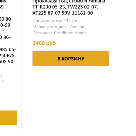
ния,
Прокладка ГБЦ CHAKIN Yamaha
89,
TT-R230 05-23, TW225 02-07,
XT225 87-07 59V-11181-00
50 80-
Производитель:
Chakin
0-99,
Марка мотоцикла:
Yamaha
Состояние Condition:
Новое
 86-
2460 руб
M85 05-
250R/S
В КОРЗИНУ
50S 90-
IT
uki