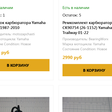
наличии
Есть в наличии
: 1
Остаток: 5
ок карбюратора Yamaha
Ремкомплект карбюратор
1987-2010
CK90754 (26-1152) Yamah
Trailway 01-22
дитель:
motozapchasti
отоцикла:
Yamaha
Производитель:
BearingWorx
е Condition:
Новое
Марка мотоцикла:
Yamaha
Состояние Condition:
Новое
4 руб
2990 руб
В КОРЗИНУ
В КОРЗИНУ