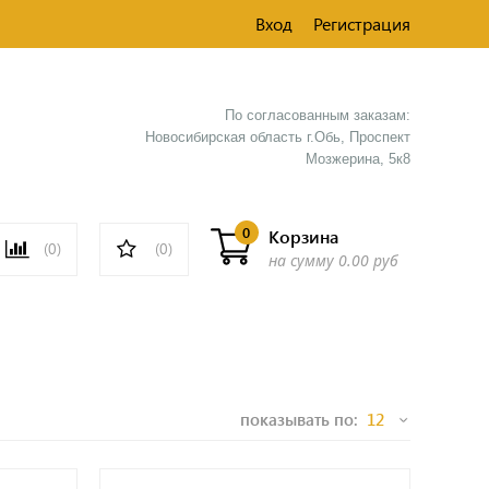
Вход
Регистрация
По согласованным заказам:
Новосибирская область г.Обь, Проспект
Мозжерина, 5к8​
0
Корзина
(0)
(0)
на сумму
0.00 руб
показывать по: