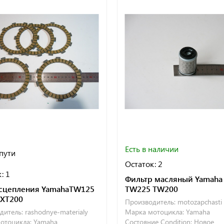
Есть в наличии
 пути
Остаток: 2
: 1
Фильтр масляный Yamaha
сцепления YamahaTW125
TW225 TW200
 XT200
Производитель:
motozapchasti
дитель:
rashodnye-materialy
Марка мотоцикла:
Yamaha
отоцикла:
Yamaha
Состояние Condition:
Новое