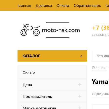
Главная
Доставка
Оплата
Обратная связь
Г
+7 (3
заказать
КАТАЛОГ
Главная
Фильтр
Yama
Цена
сортирова
Производитель
Марка мотоцикла