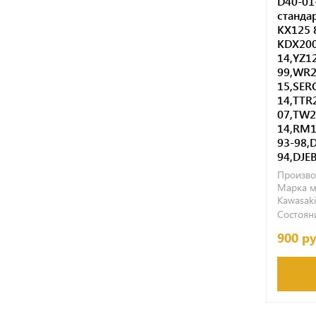
D40-01
станда
KX125 
KDX200
14,YZ1
99,WR2
15,SER
14,TTR
07,TW2
14,RM1
93-98,
94,DJE
Произво
Марка м
Kawasaki
Состояни
900 р