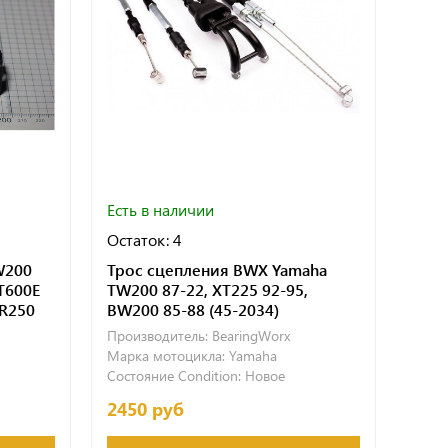
Есть в наличии
Остаток: 4
W200
Трос сцепления BWX Yamaha
T600E
TW200 87-22, XT225 92-95,
R250
BW200 85-88 (45-2034)
Производитель:
BearingWorx
Марка мотоцикла:
Yamaha
Состояние Condition:
Новое
2450 руб