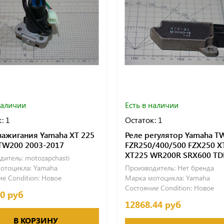
наличии
Есть в наличии
: 1
Остаток: 1
зажигания Yamaha XT 225
Реле регулятор Yamaha T
TW200 2003-2017
FZR250/400/500 FZX250 X
XT225 WR200R SRX600 TD
дитель:
motozapchasti
отоцикла:
Yamaha
Производитель:
Нет бренда
е Condition:
Новое
Марка мотоцикла:
Yamaha
Состояние Condition:
Новое
60 руб
12868.44 руб
В КОРЗИНУ