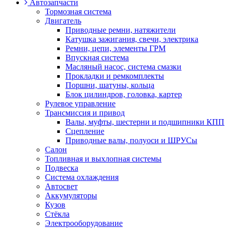
Автозапчасти
Тормозная система
Двигатель
Приводные ремни, натяжители
Катушка зажигания, свечи, электрика
Ремни, цепи, элементы ГРМ
Впускная система
Масляный насос, система смазки
Прокладки и ремкомплекты
Поршни, шатуны, кольца
Блок цилиндров, головка, картер
Рулевое управление
Трансмиссия и привод
Валы, муфты, шестерни и подшипники КПП
Сцепление
Приводные валы, полуоси и ШРУСы
Салон
Топливная и выхлопная системы
Подвеска
Система охлаждения
Автосвет
Аккумуляторы
Кузов
Стёкла
Электрооборудование