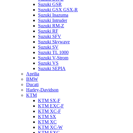
Suzuki GSR
Suzuki GSX GSX-R
Suzuki Inazuma
Suzuki Intruder
Suzuki RM-Z
Suzuki RF
Suzuki SFV
Suzuki Skywave
Suzuki SV
Suzuki TL 1000
Suzuki V-Strom
Suzuki VS
Suzuki SEPIA
Aprilia
BMW
Ducati
Harley-Davidson
KTM
KTM SX-F
KTM EXC-F
KTM XC-F
KTM SX
KTM XC
KTM XC-W
KTM EXC