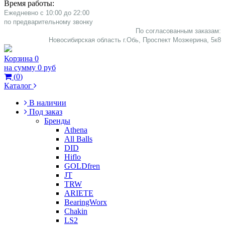
Время работы:
Ежедневно с 10:00 до 22:00
​по предварительному звонку
По согласованным заказам:
Новосибирская область г.Обь, Проспект Мозжерина, 5к8​
Корзина
0
на сумму
0 руб
(
0
)
Каталог
В наличии
Под заказ
Бренды
Athena
All Balls
DID
Hiflo
GOLDfren
JT
TRW
ARIETE
BearingWorx
Chakin
LS2