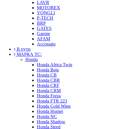
LAVR
MOTOREX
YONGLI
P-TECH
BRP
GATES
Gaerne
AFAM
Accossato
В пути
МАРКА ТС:
Honda
Honda Africa Twin
Honda Baja
Honda CB
Honda CBR
Honda CRF
Honda CRM
Honda Forza
Honda FTR 223
Honda Gold Wing
Honda Hornet
Honda NC
Honda Shadow
Honda Steed