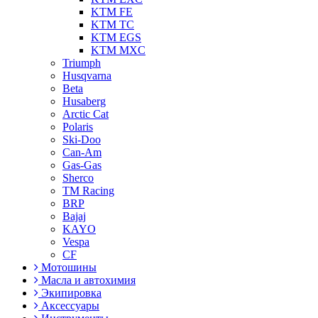
KTM FE
KTM TC
KTM EGS
KTM MXC
Triumph
Husqvarna
Beta
Husaberg
Arctic Cat
Polaris
Ski-Doo
Can-Am
Gas-Gas
Sherco
TM Racing
BRP
Bajaj
KAYO
Vespa
CF
Мотошины
Масла и автохимия
Экипировка
Аксессуары