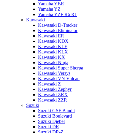
Yamaha YBR
Yamaha YZ
Yamaha YZF R6 R1
Kawasaki
Kawasaki D-Tracker
Kawasaki Eliminator
Kawasaki ER
Kawasaki KDX
Kawasaki KLE
Kawasaki KLX
Kawasaki KX
Kawasaki Ninja
Kawasaki Super Sherpa
Kawasaki Versys
Kawasaki VN Vulcan
Kawasaki Z
Kawasaki Zephyr
Kawasaki ZRX
Kawasaki ZZR
Suzuki
Suzuki GSF Bandit
Suzuki Boulevard
Suzuki Djebel
Suzuki DR
Suzuki DR-Z