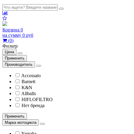
Корзина
0
на сумму
0 руб
(
0
)
Фильтр
Цена
Применить
Производитель
Accossato
Barnett
K&N
Allballs
HIFLOFILTRO
Нет бренда
Применить
Марка мотоцикла
Yamaha