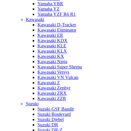
Yamaha YBR
Yamaha YZ
Yamaha YZF R6 R1
Kawasaki
Kawasaki D-Tracker
Kawasaki Eliminator
Kawasaki ER
Kawasaki KDX
Kawasaki KLE
Kawasaki KLX
Kawasaki KX
Kawasaki Ninja
Kawasaki Super Sherpa
Kawasaki Versys
Kawasaki VN Vulcan
Kawasaki Z
Kawasaki Zephyr
Kawasaki ZRX
Kawasaki ZZR
Suzuki
Suzuki GSF Bandit
Suzuki Boulevard
Suzuki Djebel
Suzuki DR
Suzuki DR-Z