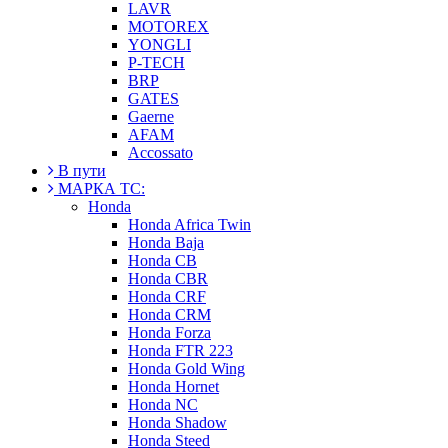
LAVR
MOTOREX
YONGLI
P-TECH
BRP
GATES
Gaerne
AFAM
Accossato
В пути
МАРКА ТС:
Honda
Honda Africa Twin
Honda Baja
Honda CB
Honda CBR
Honda CRF
Honda CRM
Honda Forza
Honda FTR 223
Honda Gold Wing
Honda Hornet
Honda NC
Honda Shadow
Honda Steed