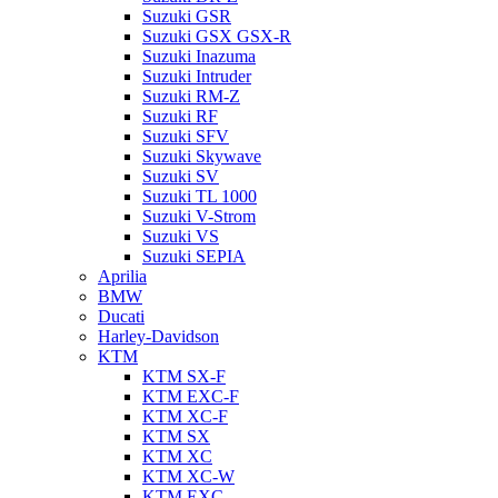
Suzuki GSR
Suzuki GSX GSX-R
Suzuki Inazuma
Suzuki Intruder
Suzuki RM-Z
Suzuki RF
Suzuki SFV
Suzuki Skywave
Suzuki SV
Suzuki TL 1000
Suzuki V-Strom
Suzuki VS
Suzuki SEPIA
Aprilia
BMW
Ducati
Harley-Davidson
KTM
KTM SX-F
KTM EXC-F
KTM XC-F
KTM SX
KTM XC
KTM XC-W
KTM EXC