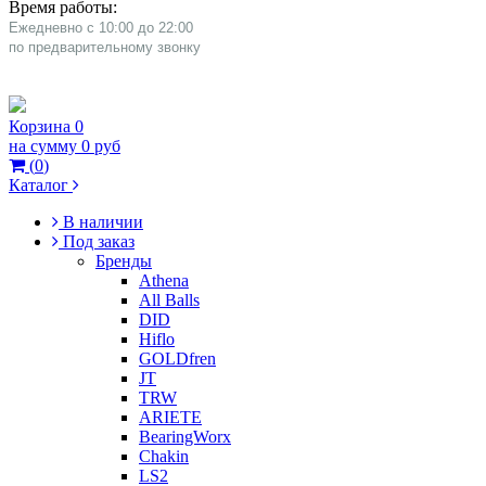
Время работы:
Ежедневно с 10:00 до 22:00
​по предварительному звонку
Корзина
0
на сумму
0 руб
(
0
)
Каталог
В наличии
Под заказ
Бренды
Athena
All Balls
DID
Hiflo
GOLDfren
JT
TRW
ARIETE
BearingWorx
Chakin
LS2