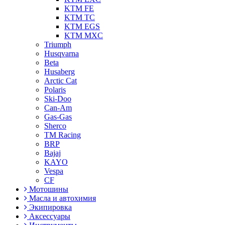
KTM FE
KTM TC
KTM EGS
KTM MXC
Triumph
Husqvarna
Beta
Husaberg
Arctic Cat
Polaris
Ski-Doo
Can-Am
Gas-Gas
Sherco
TM Racing
BRP
Bajaj
KAYO
Vespa
CF
Мотошины
Масла и автохимия
Экипировка
Аксессуары