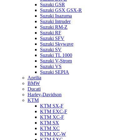
Suzuki GSR
Suzuki GSX GSX-R
Suzuki Inazuma
Suzuki Intruder
Suzuki RM-Z
Suzuki RF
Suzuki SFV
Suzuki Skywave
Suzuki SV
Suzuki TL 1000
Suzuki V-Strom
Suzuki VS
Suzuki SEPIA
Aprilia
BMW
Ducati
Harley-Davidson
KTM
KTM SX-F
KTM EXC-F
KTM XC-F
KTM SX
KTM XC
KTM XC-W
KTM EXC