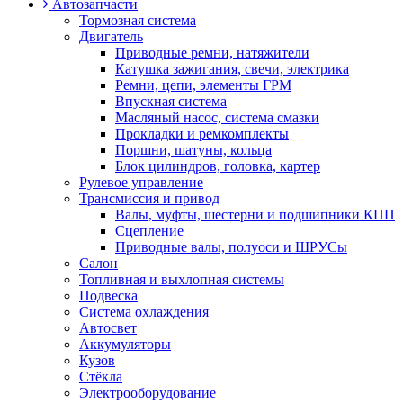
Автозапчасти
Тормозная система
Двигатель
Приводные ремни, натяжители
Катушка зажигания, свечи, электрика
Ремни, цепи, элементы ГРМ
Впускная система
Масляный насос, система смазки
Прокладки и ремкомплекты
Поршни, шатуны, кольца
Блок цилиндров, головка, картер
Рулевое управление
Трансмиссия и привод
Валы, муфты, шестерни и подшипники КПП
Сцепление
Приводные валы, полуоси и ШРУСы
Салон
Топливная и выхлопная системы
Подвеска
Система охлаждения
Автосвет
Аккумуляторы
Кузов
Стёкла
Электрооборудование