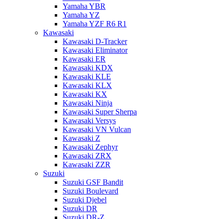
Yamaha YBR
Yamaha YZ
Yamaha YZF R6 R1
Kawasaki
Kawasaki D-Tracker
Kawasaki Eliminator
Kawasaki ER
Kawasaki KDX
Kawasaki KLE
Kawasaki KLX
Kawasaki KX
Kawasaki Ninja
Kawasaki Super Sherpa
Kawasaki Versys
Kawasaki VN Vulcan
Kawasaki Z
Kawasaki Zephyr
Kawasaki ZRX
Kawasaki ZZR
Suzuki
Suzuki GSF Bandit
Suzuki Boulevard
Suzuki Djebel
Suzuki DR
Suzuki DR-Z