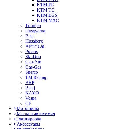
KTM FE
KTM TC
KTM EGS
KTM MXC
Triumph
Husqvarna
Beta
Husaberg
Arctic Cat
Polaris
Ski-Doo
Can-Am
Gas-Gas
Sherco
TM Racing
BRP
Bajaj
KAYO
Vespa
CF
Мотошины
Масла и автохимия
Экипировка
Аксессуары