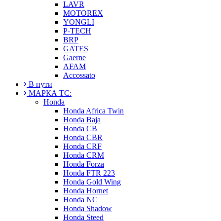
LAVR
MOTOREX
YONGLI
P-TECH
BRP
GATES
Gaerne
AFAM
Accossato
В пути
МАРКА ТС:
Honda
Honda Africa Twin
Honda Baja
Honda CB
Honda CBR
Honda CRF
Honda CRM
Honda Forza
Honda FTR 223
Honda Gold Wing
Honda Hornet
Honda NC
Honda Shadow
Honda Steed