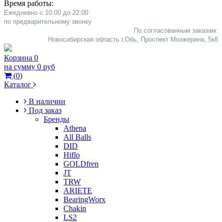
Время работы:
Ежедневно с 10:00 до 22:00
​по предварительному звонку
По согласованным заказам:
Новосибирская область г.Обь, Проспект Мозжерина, 5к8​
Корзина
0
на сумму
0 руб
(
0
)
Каталог
В наличии
Под заказ
Бренды
Athena
All Balls
DID
Hiflo
GOLDfren
JT
TRW
ARIETE
BearingWorx
Chakin
LS2