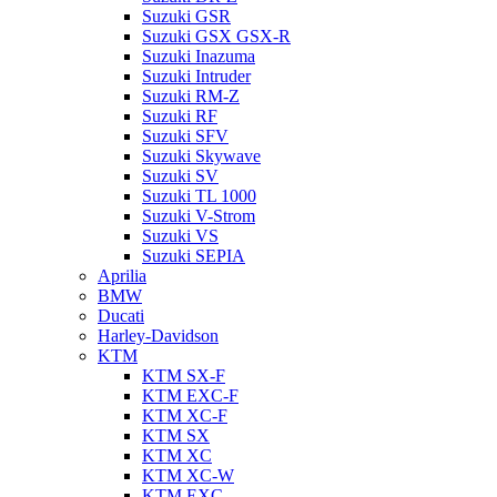
Suzuki GSR
Suzuki GSX GSX-R
Suzuki Inazuma
Suzuki Intruder
Suzuki RM-Z
Suzuki RF
Suzuki SFV
Suzuki Skywave
Suzuki SV
Suzuki TL 1000
Suzuki V-Strom
Suzuki VS
Suzuki SEPIA
Aprilia
BMW
Ducati
Harley-Davidson
KTM
KTM SX-F
KTM EXC-F
KTM XC-F
KTM SX
KTM XC
KTM XC-W
KTM EXC