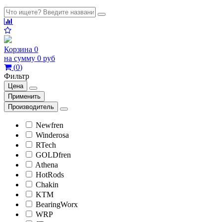
Корзина
0
на сумму
0 руб
(
0
)
Фильтр
Цена
Применить
Производитель
Newfren
Winderosa
RTech
GOLDfren
Athena
HotRods
Chakin
KTM
BearingWorx
WRP