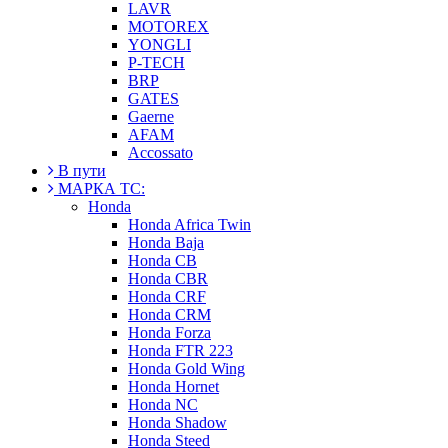
LAVR
MOTOREX
YONGLI
P-TECH
BRP
GATES
Gaerne
AFAM
Accossato
В пути
МАРКА ТС:
Honda
Honda Africa Twin
Honda Baja
Honda CB
Honda CBR
Honda CRF
Honda CRM
Honda Forza
Honda FTR 223
Honda Gold Wing
Honda Hornet
Honda NC
Honda Shadow
Honda Steed