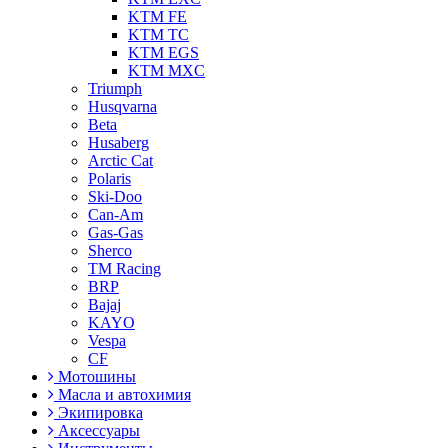
KTM FE
KTM TC
KTM EGS
KTM MXC
Triumph
Husqvarna
Beta
Husaberg
Arctic Cat
Polaris
Ski-Doo
Can-Am
Gas-Gas
Sherco
TM Racing
BRP
Bajaj
KAYO
Vespa
CF
Мотошины
Масла и автохимия
Экипировка
Аксессуары