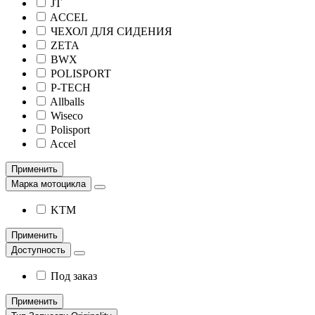
JT
ACCEL
ЧЕХОЛ ДЛЯ СИДЕНИЯ
ZETA
BWX
POLISPORT
P-TECH
Allballs
Wiseco
Polisport
Accel
Применить
Марка мотоцикла
KTM
Применить
Доступность
Под заказ
Применить