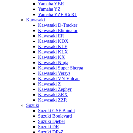
Yamaha YBR
Yamaha YZ
Yamaha YZF R6 R1
Kawasaki
Kawasaki D-Tracker
Kawasaki Eliminator
Kawasaki ER
Kawasaki KDX
Kawasaki KLE
Kawasaki KLX
Kawasaki KX
Kawasaki Ninja
Kawasaki Super Sherpa
Kawasaki Versys
Kawasaki VN Vulcan
Kawasaki Z
Kawasaki Zephyr
Kawasaki ZRX
Kawasaki ZZR
Suzuki
Suzuki GSF Bandit
Suzuki Boulevard
Suzuki Djebel
Suzuki DR
Suzuki DR-Z