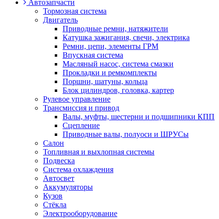
Автозапчасти
Тормозная система
Двигатель
Приводные ремни, натяжители
Катушка зажигания, свечи, электрика
Ремни, цепи, элементы ГРМ
Впускная система
Масляный насос, система смазки
Прокладки и ремкомплекты
Поршни, шатуны, кольца
Блок цилиндров, головка, картер
Рулевое управление
Трансмиссия и привод
Валы, муфты, шестерни и подшипники КПП
Сцепление
Приводные валы, полуоси и ШРУСы
Салон
Топливная и выхлопная системы
Подвеска
Система охлаждения
Автосвет
Аккумуляторы
Кузов
Стёкла
Электрооборудование