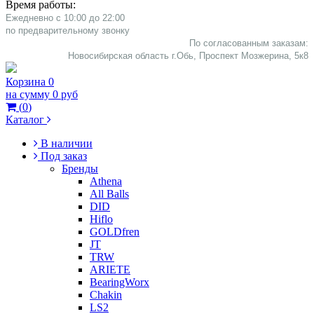
Время работы:
Ежедневно с 10:00 до 22:00
​по предварительному звонку
По согласованным заказам:
Новосибирская область г.Обь, Проспект Мозжерина, 5к8​
Корзина
0
на сумму
0 руб
(
0
)
Каталог
В наличии
Под заказ
Бренды
Athena
All Balls
DID
Hiflo
GOLDfren
JT
TRW
ARIETE
BearingWorx
Chakin
LS2