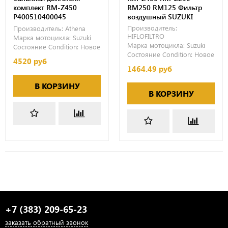
комплект RM-Z450
RM250 RM125 Фильтр
P400510400045
воздушный SUZUKI
Производитель:
Производитель:
Athena
HIFLOFILTRO
Марка мотоцикла:
Suzuki
Марка мотоцикла:
Suzuki
Состояние Condition:
Новое
Состояние Condition:
Новое
4520 руб
1464.49 руб
В КОРЗИНУ
В КОРЗИНУ
+7 (383) 209-65-23
заказать обратный звонок