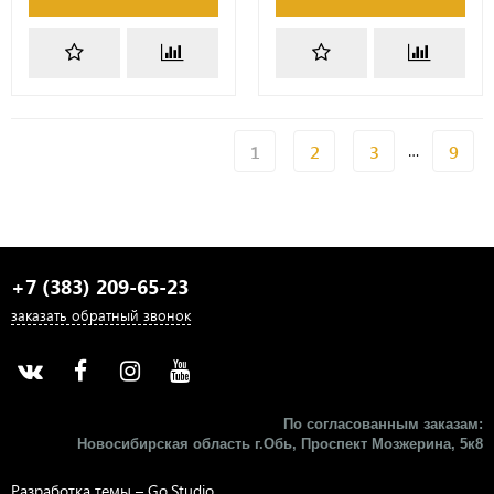
1
2
3
9
…
+7 (383) 209-65-23
заказать обратный звонок
По согласованным заказам:
Новосибирская область г.Обь, Проспект Мозжерина, 5к8​
Разработка темы –
Go.Studio