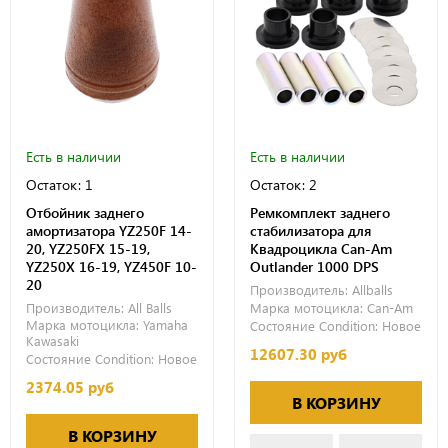
Есть в наличии
Есть в наличии
Остаток: 1
Остаток: 2
Отбойник заднего
Ремкомплект заднего
амортизатора YZ250F 14-
стабилизатора для
20, YZ250FX 15-19,
Квадроцикла Can-Am
YZ250X 16-19, YZ450F 10-
Outlander 1000 DPS
20
Производитель:
Allballs
Производитель:
All Balls
Марка мотоцикла:
Can-Am
Марка мотоцикла:
Yamaha
Состояние Condition:
Новое
Kawasaki
12607.30 руб
Состояние Condition:
Новое
2374.05 руб
В КОРЗИНУ
В КОРЗИНУ