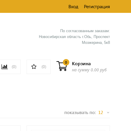
Вход
Регистрация
По согласованным заказам:
Новосибирская область г.Обь, Проспект
Мозжерина, 5к8​
0
Корзина
(0)
(0)
на сумму
0.00 руб
показывать по: