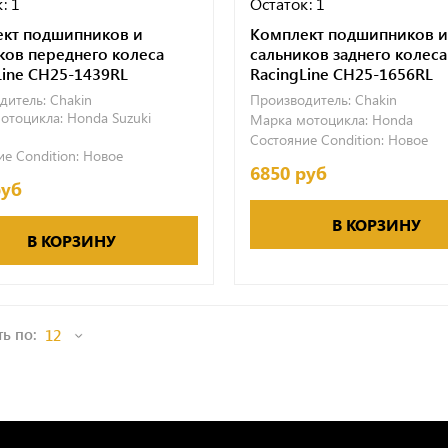
: 1
Остаток: 1
кт подшипников и
Комплект подшипников и
ков переднего колеса
сальников заднего колеса
Line CH25-1439RL
RacingLine CH25-1656RL
дитель:
Chakin
Производитель:
Chakin
отоцикла:
Honda
Suzuki
Марка мотоцикла:
Honda
Состояние Condition:
Новое
е Condition:
Новое
6850 руб
руб
В КОРЗИНУ
В КОРЗИНУ
ь по: