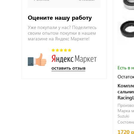
Оцените нашу работу
Уже покупали у нас? Поделитесь
своим опытом покупки в нашем
магазине на Яндекс Маркете!
Есть в 
Остаток
Компле
сальни
Racing
Произво
Марка м
Suzuki
Состояни
1720 