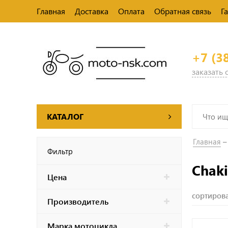
Главная
Доставка
Оплата
Обратная связь
Г
+7 (3
заказать
КАТАЛОГ
Главная
Фильтр
Chak
Цена
сортирова
Производитель
Марка мотоцикла