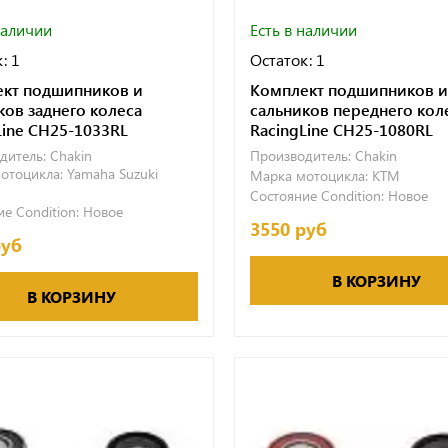
наличии
Есть в наличии
: 1
Остаток: 1
кт подшипников и
Комплект подшипников и
ков заднего колеса
сальников переднего кол
Line CH25-1033RL
RacingLine CH25-1080RL
дитель:
Chakin
Производитель:
Chakin
отоцикла:
Yamaha
Suzuki
Марка мотоцикла:
KTM
Состояние Condition:
Новое
е Condition:
Новое
3550 руб
руб
В КОРЗИНУ
В КОРЗИНУ