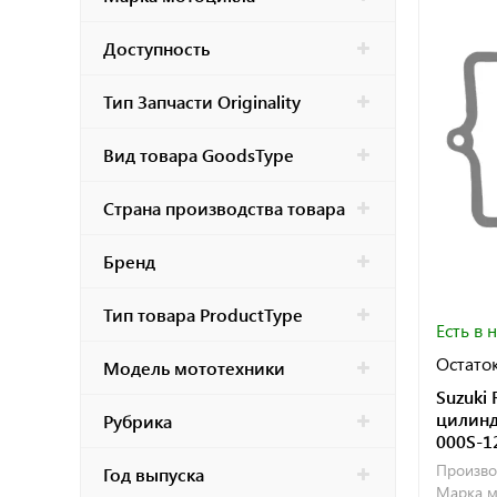
Доступность
Тип Запчасти Originality
Вид товара GoodsType
Страна производства товара
Бренд
Тип товара ProductType
Есть в 
Остаток
Модель мототехники
Suzuki
цилинд
Рубрика
000S-1
Произво
Год выпуска
Марка м