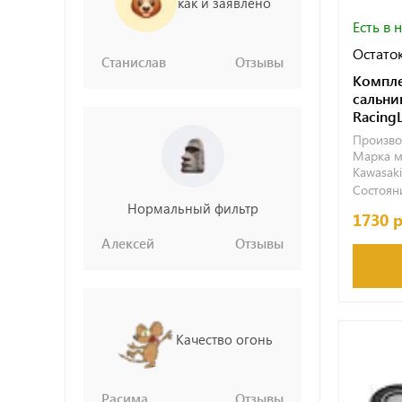
как и заявлено
Есть в 
Остаток
Станислав
Отзывы
Компле
сальни
Racing
Произво
Марка м
Kawasaki
Состояни
Нормальный фильтр
1730 
Алексей
Отзывы
Качество огонь
Расима
Отзывы