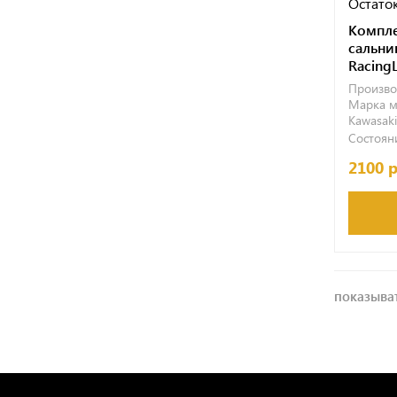
Остаток
Компле
сальни
Racing
Произво
Марка м
Kawasaki
Состояни
2100 
показыват