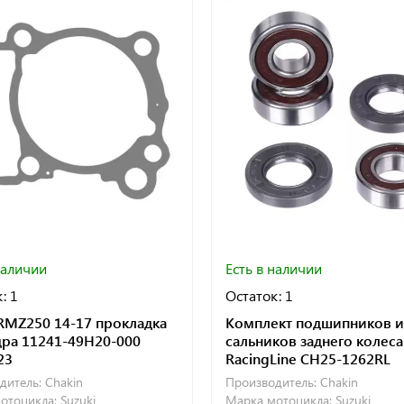
наличии
Есть в наличии
: 1
Остаток: 1
 RMZ250 14-17 прокладка
Комплект подшипников и
ра 11241-49H20-000
сальников заднего колеса
23
RacingLine CH25-1262RL
дитель:
Chakin
Производитель:
Chakin
отоцикла:
Suzuki
Марка мотоцикла:
Suzuki