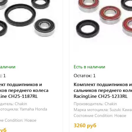
наличии
Есть в наличии
: 1
Остаток: 1
кт подшипников и
Комплект подшипников и
ков переднего колеса
сальников переднего кол
Line CH25-1187RL
RacingLine CH25-1233RL
дитель:
Chakin
Производитель:
Chakin
отоцикла:
Yamaha
Honda
Марка мотоцикла:
Suzuki
Kawa
Состояние Condition:
Новое
е Condition:
Новое
3260 руб
руб