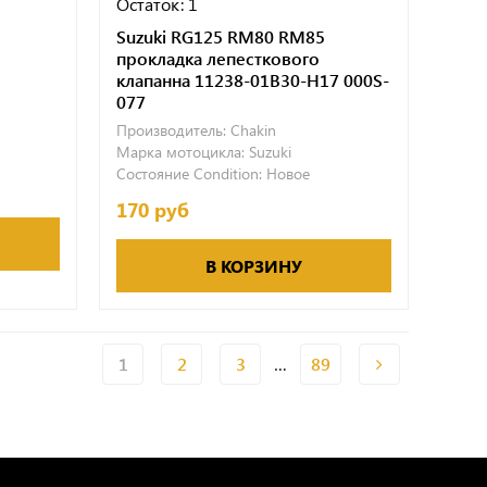
Остаток: 1
Suzuki RG125 RM80 RM85
прокладка лепесткового
клапанна 11238-01B30-H17 000S-
077
Производитель:
Chakin
Марка мотоцикла:
Suzuki
Состояние Condition:
Новое
170 руб
В КОРЗИНУ
…
1
2
3
89