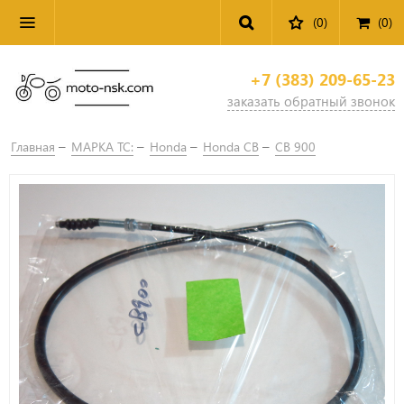
(0)
(
0
)
+7 (383) 209-65-23
заказать обратный звонок
Главная
МАРКА ТС:
Honda
Honda CB
CB 900