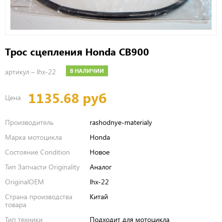
Трос сцепления Honda CB900
артикул –
lhx-22
В НАЛИЧИИ
1135.68 руб
Цена
Производитель
rashodnye-materialy
Марка мотоцикла
Honda
Состояние Condition
Новое
Тип Запчасти Originality
Аналог
OriginalOEM
lhx-22
Страна производства
Китай
товара
Тип техники
Подходит для мотоцикла