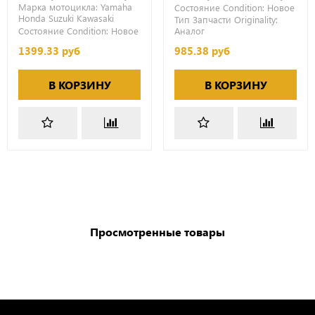
Марка мотоцикла:
Yamaha
Состояние Condition:
Новое
Honda
Suzuki
Kawasaki
Тип Запчасти Originality:
Состояние Condition:
Новое
Аналог
1399.33 руб
985.38 руб
В КОРЗИНУ
В КОРЗИНУ
Просмотренные товары