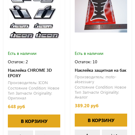
Есть в наличии
Есть в наличии
Остаток: 2
Остаток: 10
Наклейка CHROME 3D
Наклейка защитная на бак
EPOXY
Производитель:
moto-
aksessuary
Производитель:
ICON
Состояние Condition:
Новое
Состояние Condition:
Новое
Тип Запчасти Originality:
Тип Запчасти Originality:
Аналог
Оригинал
389.20 руб
648 руб
В КОРЗИНУ
В КОРЗИНУ