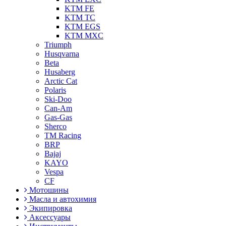
KTM FE
KTM TC
KTM EGS
KTM MXC
Triumph
Husqvarna
Beta
Husaberg
Arctic Cat
Polaris
Ski-Doo
Can-Am
Gas-Gas
Sherco
TM Racing
BRP
Bajaj
KAYO
Vespa
CF
Мотошины
Масла и автохимия
Экипировка
Аксессуары