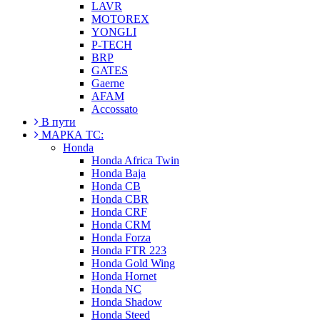
LAVR
MOTOREX
YONGLI
P-TECH
BRP
GATES
Gaerne
AFAM
Accossato
В пути
МАРКА ТС:
Honda
Honda Africa Twin
Honda Baja
Honda CB
Honda CBR
Honda CRF
Honda CRM
Honda Forza
Honda FTR 223
Honda Gold Wing
Honda Hornet
Honda NC
Honda Shadow
Honda Steed