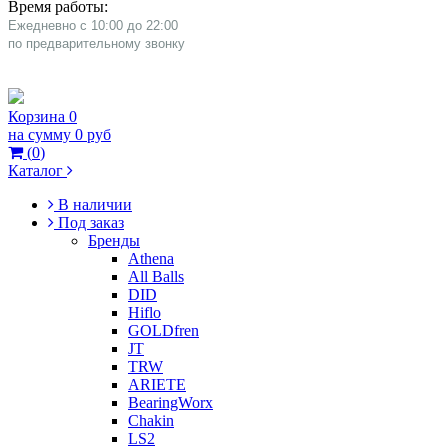
Время работы:
Ежедневно с 10:00 до 22:00
​по предварительному звонку
Корзина
0
на сумму
0 руб
(
0
)
Каталог
В наличии
Под заказ
Бренды
Athena
All Balls
DID
Hiflo
GOLDfren
JT
TRW
ARIETE
BearingWorx
Chakin
LS2