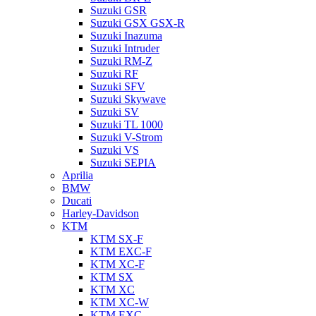
Suzuki GSR
Suzuki GSX GSX-R
Suzuki Inazuma
Suzuki Intruder
Suzuki RM-Z
Suzuki RF
Suzuki SFV
Suzuki Skywave
Suzuki SV
Suzuki TL 1000
Suzuki V-Strom
Suzuki VS
Suzuki SEPIA
Aprilia
BMW
Ducati
Harley-Davidson
KTM
KTM SX-F
KTM EXC-F
KTM XC-F
KTM SX
KTM XC
KTM XC-W
KTM EXC