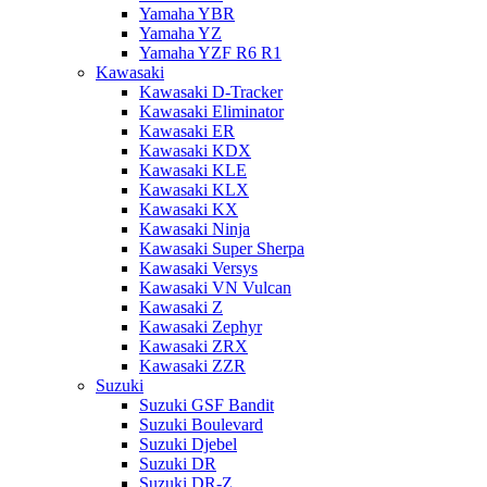
Yamaha YBR
Yamaha YZ
Yamaha YZF R6 R1
Kawasaki
Kawasaki D-Tracker
Kawasaki Eliminator
Kawasaki ER
Kawasaki KDX
Kawasaki KLE
Kawasaki KLX
Kawasaki KX
Kawasaki Ninja
Kawasaki Super Sherpa
Kawasaki Versys
Kawasaki VN Vulcan
Kawasaki Z
Kawasaki Zephyr
Kawasaki ZRX
Kawasaki ZZR
Suzuki
Suzuki GSF Bandit
Suzuki Boulevard
Suzuki Djebel
Suzuki DR
Suzuki DR-Z