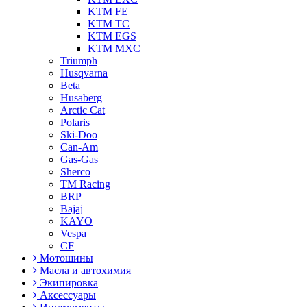
KTM FE
KTM TC
KTM EGS
KTM MXC
Triumph
Husqvarna
Beta
Husaberg
Arctic Cat
Polaris
Ski-Doo
Can-Am
Gas-Gas
Sherco
TM Racing
BRP
Bajaj
KAYO
Vespa
CF
Мотошины
Масла и автохимия
Экипировка
Аксессуары