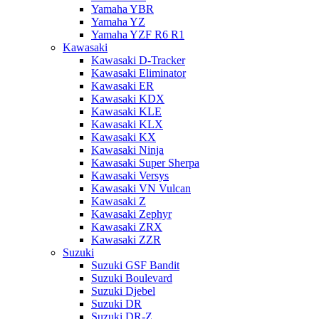
Yamaha YBR
Yamaha YZ
Yamaha YZF R6 R1
Kawasaki
Kawasaki D-Tracker
Kawasaki Eliminator
Kawasaki ER
Kawasaki KDX
Kawasaki KLE
Kawasaki KLX
Kawasaki KX
Kawasaki Ninja
Kawasaki Super Sherpa
Kawasaki Versys
Kawasaki VN Vulcan
Kawasaki Z
Kawasaki Zephyr
Kawasaki ZRX
Kawasaki ZZR
Suzuki
Suzuki GSF Bandit
Suzuki Boulevard
Suzuki Djebel
Suzuki DR
Suzuki DR-Z