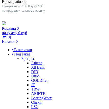
Время работы:
Ежедневно с 10:00 до 22:00
​по предварительному звонку
Корзина
0
на сумму
0 руб
(
0
)
Каталог
В наличии
Под заказ
Бренды
Athena
All Balls
DID
Hiflo
GOLDfren
JT
TRW
ARIETE
BearingWorx
Chakin
LS2