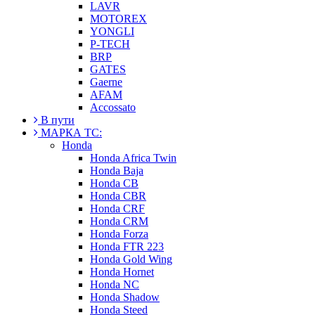
LAVR
MOTOREX
YONGLI
P-TECH
BRP
GATES
Gaerne
AFAM
Accossato
В пути
МАРКА ТС:
Honda
Honda Africa Twin
Honda Baja
Honda CB
Honda CBR
Honda CRF
Honda CRM
Honda Forza
Honda FTR 223
Honda Gold Wing
Honda Hornet
Honda NC
Honda Shadow
Honda Steed