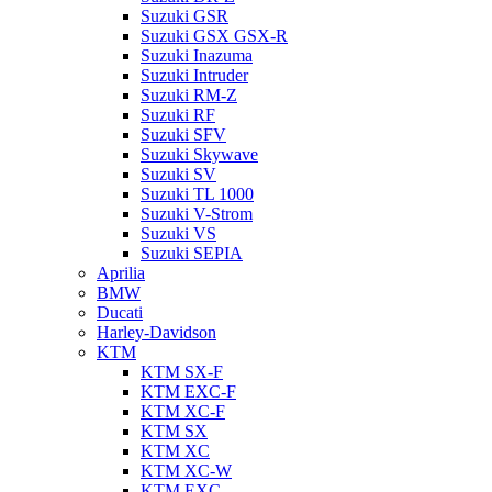
Suzuki GSR
Suzuki GSX GSX-R
Suzuki Inazuma
Suzuki Intruder
Suzuki RM-Z
Suzuki RF
Suzuki SFV
Suzuki Skywave
Suzuki SV
Suzuki TL 1000
Suzuki V-Strom
Suzuki VS
Suzuki SEPIA
Aprilia
BMW
Ducati
Harley-Davidson
KTM
KTM SX-F
KTM EXC-F
KTM XC-F
KTM SX
KTM XC
KTM XC-W
KTM EXC