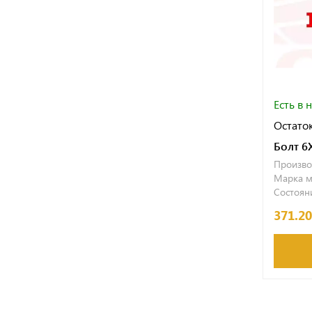
Есть в 
Остаток
Болт 6
Произво
Марка м
Состояни
371.2