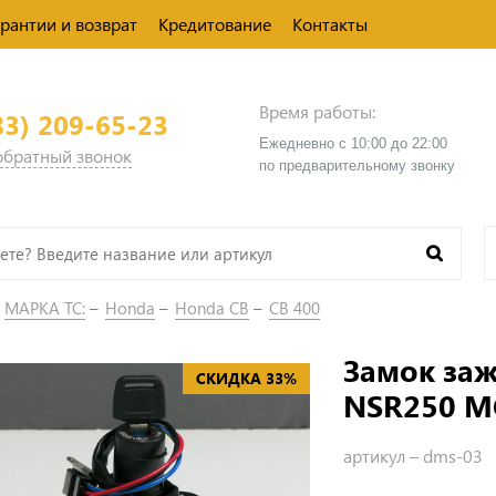
арантии и возврат
Кредитование
Контакты
Время работы:
83) 209-65-23
Ежедневно с 10:00 до 22:00
 обратный звонок
​по предварительному звонку
МАРКА ТС:
Honda
Honda CB
CB 400
Замок заж
СКИДКА 33%
NSR250 M
артикул –
dms-03