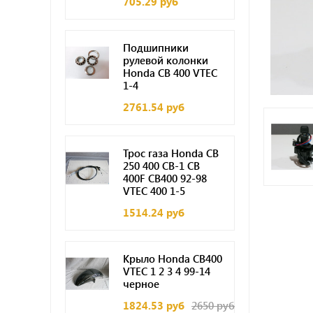
705.29 руб
Подшипники
рулевой колонки
Honda CB 400 VTEC
1-4
2761.54 руб
Трос газа Honda CB
250 400 CB-1 CB
400F CB400 92-98
VTEC 400 1-5
1514.24 руб
Крыло Honda CB400
VTEC 1 2 3 4 99-14
черное
1824.53 руб
2650 руб