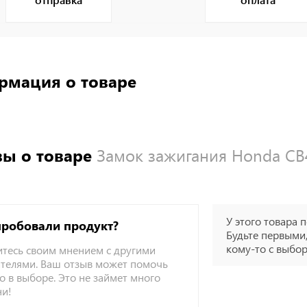
рмация о товаре
ы о товаре
Замок зажигания Honda CB
У этого товара п
пробовали продукт?
Будьте первыми,
кому-то с выбо
тесь своим мнением с другими
телями. Ваш отзыв может помочь
о в выборе. Это не займет много
ни!