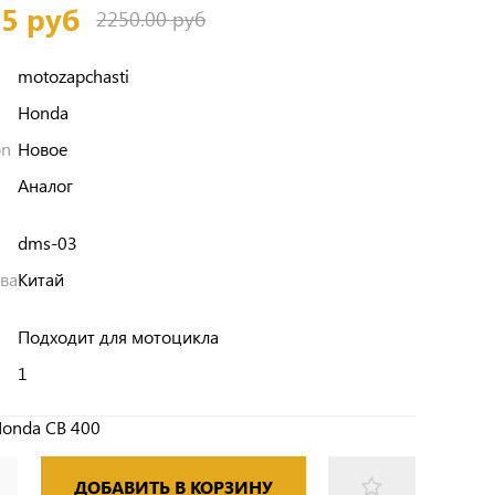
75 руб
2250.00 руб
motozapchasti
Honda
on
Новое
Аналог
dms-03
тва
Китай
Подходит для мотоцикла
1
Honda CB 400
ДОБАВИТЬ В КОРЗИНУ