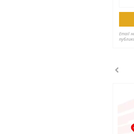
Email н
публик