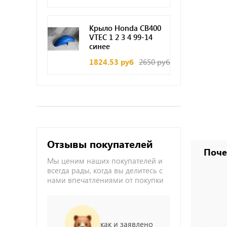
Крыло Honda CB400
VTEC 1 2 3 4 99-14
синее
1824.53 руб
2650 руб
Отзывы покупателей
Поче
Мы ценим наших покупателей и
всегда рады, когда вы делитесь с
нами впечатлениями от покупки
как и заявлено