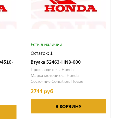
Есть в наличии
Есть 
Остаток: 1
Остат
94510-
Втулка 52463-HN8-000
Втул
Производитель:
Honda
Произ
Марка мотоцикла:
Honda
Марка
Состояние Condition:
Новое
Состо
2744 руб
975 
В КОРЗИНУ