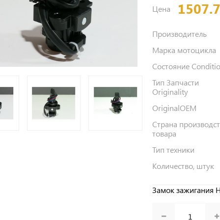
1507.
Цена
Производитель
Марка мотоцикла
Состояние Conditi
Тип Запчасти
Originality
OriginalOEM
Страна производс
товара
Тип техники
Количество, штук
Замок зажигания 