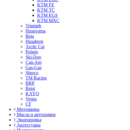
KTM FE
KTM TC
KTM EGS
KTM MXC
Triumph
Husqvarna
Beta
Husaberg
Arctic Cat
Polaris
Ski-Doo
Can-Am
Gas-Gas
Sherco
TM Racing
BRP
Bajaj
KAYO
Vespa
CF
Мотошины
Масла и автохимия
Экипировка
Аксессуары