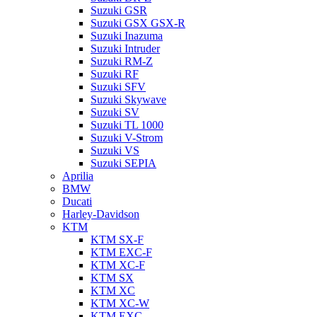
Suzuki GSR
Suzuki GSX GSX-R
Suzuki Inazuma
Suzuki Intruder
Suzuki RM-Z
Suzuki RF
Suzuki SFV
Suzuki Skywave
Suzuki SV
Suzuki TL 1000
Suzuki V-Strom
Suzuki VS
Suzuki SEPIA
Aprilia
BMW
Ducati
Harley-Davidson
KTM
KTM SX-F
KTM EXC-F
KTM XC-F
KTM SX
KTM XC
KTM XC-W
KTM EXC