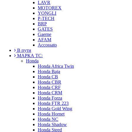
LAVR
MOTOREX
YONGLI
P-TECH
BRP
GATES
Gaerne
AFAM
Accossato
В пути
МАРКА ТС:
Honda
Honda Africa Twin
Honda Baja
Honda CB
Honda CBR
Honda CRF
Honda CRM
Honda Forza
Honda FTR 223
Honda Gold Wing
Honda Hornet
Honda NC
Honda Shadow
Honda Steed