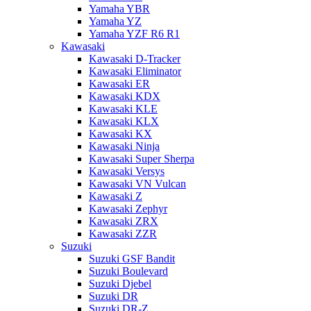
Yamaha YBR
Yamaha YZ
Yamaha YZF R6 R1
Kawasaki
Kawasaki D-Tracker
Kawasaki Eliminator
Kawasaki ER
Kawasaki KDX
Kawasaki KLE
Kawasaki KLX
Kawasaki KX
Kawasaki Ninja
Kawasaki Super Sherpa
Kawasaki Versys
Kawasaki VN Vulcan
Kawasaki Z
Kawasaki Zephyr
Kawasaki ZRX
Kawasaki ZZR
Suzuki
Suzuki GSF Bandit
Suzuki Boulevard
Suzuki Djebel
Suzuki DR
Suzuki DR-Z