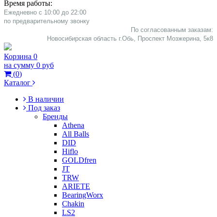
Время работы:
Ежедневно с 10:00 до 22:00
​по предварительному звонку
По согласованным заказам:
Новосибирская область г.Обь, Проспект Мозжерина, 5к8​
Корзина
0
на сумму
0 руб
(
0
)
Каталог
В наличии
Под заказ
Бренды
Athena
All Balls
DID
Hiflo
GOLDfren
JT
TRW
ARIETE
BearingWorx
Chakin
LS2