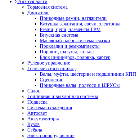
Автозапчасти
Тормозная система
Двигатель
Приводные ремни, натяжители
Катушка зажигания, свечи, электрика
Ремни, цепи, элементы ГРМ
Впускная система
Масляный насос, система смазки
Прокладки и ремкомплекты
Поршни, шатуны, кольца
Блок цилиндров, головка, картер
Рулевое управление
Трансмиссия и привод
Валы, муфты, шестерни и подшипники КПП
Сцепление
Приводные валы, полуоси и ШРУСы
Салон
Топливная и выхлопная системы
Подвеска
Система охлаждения
Автосвет
Аккумуляторы
Кузов
Стёкла
Электрооборудование