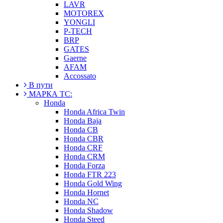
LAVR
MOTOREX
YONGLI
P-TECH
BRP
GATES
Gaerne
AFAM
Accossato
В пути
МАРКА ТС:
Honda
Honda Africa Twin
Honda Baja
Honda CB
Honda CBR
Honda CRF
Honda CRM
Honda Forza
Honda FTR 223
Honda Gold Wing
Honda Hornet
Honda NC
Honda Shadow
Honda Steed