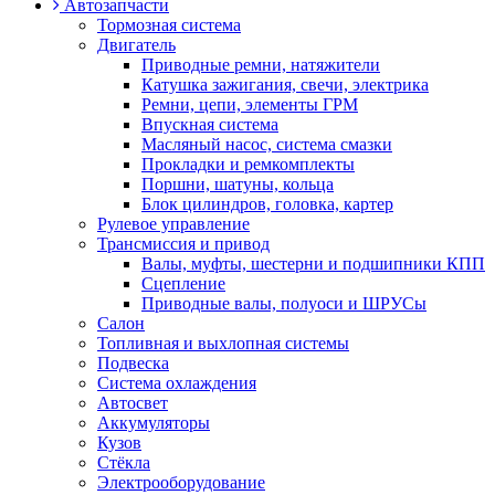
Автозапчасти
Тормозная система
Двигатель
Приводные ремни, натяжители
Катушка зажигания, свечи, электрика
Ремни, цепи, элементы ГРМ
Впускная система
Масляный насос, система смазки
Прокладки и ремкомплекты
Поршни, шатуны, кольца
Блок цилиндров, головка, картер
Рулевое управление
Трансмиссия и привод
Валы, муфты, шестерни и подшипники КПП
Сцепление
Приводные валы, полуоси и ШРУСы
Салон
Топливная и выхлопная системы
Подвеска
Система охлаждения
Автосвет
Аккумуляторы
Кузов
Стёкла
Электрооборудование