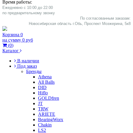
Время работы:
Ежедневно с 10:00 до 22:00
​по предварительному звонку
По согласованным заказам:
Новосибирская область г.Обь, Проспект Мозжерина, 5к8​
Корзина
0
на сумму
0 руб
(
0
)
Каталог
В наличии
Под заказ
Бренды
Athena
All Balls
DID
Hiflo
GOLDfren
JT
TRW
ARIETE
BearingWorx
Chakin
LS2