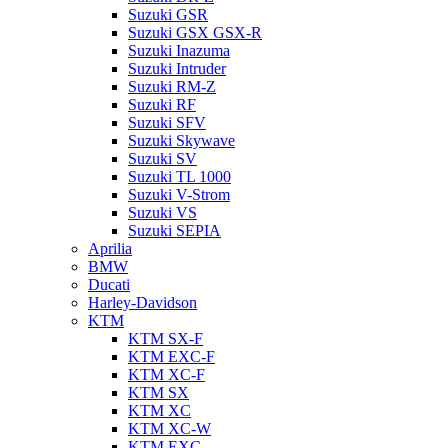
Suzuki GSR
Suzuki GSX GSX-R
Suzuki Inazuma
Suzuki Intruder
Suzuki RM-Z
Suzuki RF
Suzuki SFV
Suzuki Skywave
Suzuki SV
Suzuki TL 1000
Suzuki V-Strom
Suzuki VS
Suzuki SEPIA
Aprilia
BMW
Ducati
Harley-Davidson
KTM
KTM SX-F
KTM EXC-F
KTM XC-F
KTM SX
KTM XC
KTM XC-W
KTM EXC