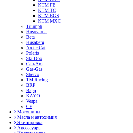
KTM FE
KTM TC
KTM EGS
KTM MXC
Triumph
Husqvarna
Beta
Husaberg
Arctic Cat
Polaris
Ski-Doo
Can-Am
Gas-Gas
Sherco
TM Racing
BRP
Bajaj
KAYO
Vespa
CF
Мотошины
Масла и автохимия
Экипировка
Аксессуары