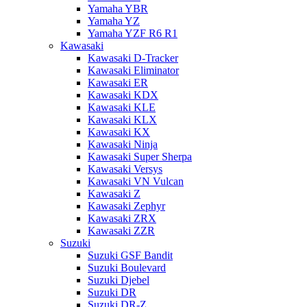
Yamaha YBR
Yamaha YZ
Yamaha YZF R6 R1
Kawasaki
Kawasaki D-Tracker
Kawasaki Eliminator
Kawasaki ER
Kawasaki KDX
Kawasaki KLE
Kawasaki KLX
Kawasaki KX
Kawasaki Ninja
Kawasaki Super Sherpa
Kawasaki Versys
Kawasaki VN Vulcan
Kawasaki Z
Kawasaki Zephyr
Kawasaki ZRX
Kawasaki ZZR
Suzuki
Suzuki GSF Bandit
Suzuki Boulevard
Suzuki Djebel
Suzuki DR
Suzuki DR-Z