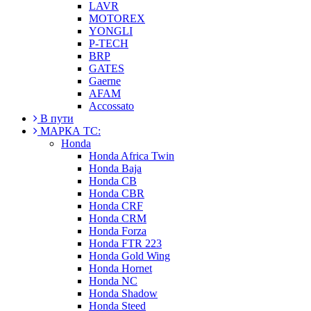
LAVR
MOTOREX
YONGLI
P-TECH
BRP
GATES
Gaerne
AFAM
Accossato
В пути
МАРКА ТС:
Honda
Honda Africa Twin
Honda Baja
Honda CB
Honda CBR
Honda CRF
Honda CRM
Honda Forza
Honda FTR 223
Honda Gold Wing
Honda Hornet
Honda NC
Honda Shadow
Honda Steed