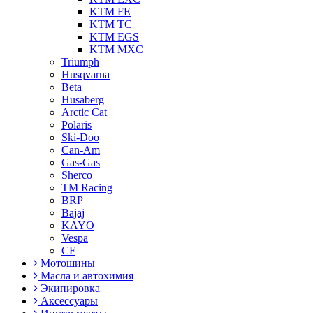
KTM FE
KTM TC
KTM EGS
KTM MXC
Triumph
Husqvarna
Beta
Husaberg
Arctic Cat
Polaris
Ski-Doo
Can-Am
Gas-Gas
Sherco
TM Racing
BRP
Bajaj
KAYO
Vespa
CF
Мотошины
Масла и автохимия
Экипировка
Аксессуары