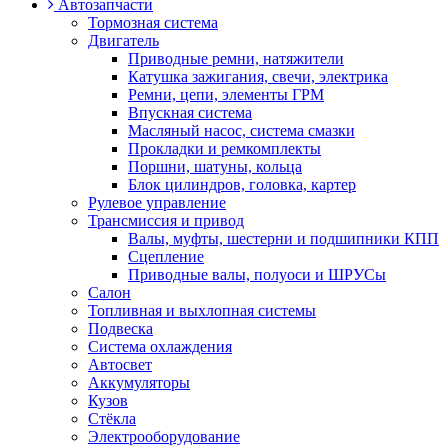
Автозапчасти
Тормозная система
Двигатель
Приводные ремни, натяжители
Катушка зажигания, свечи, электрика
Ремни, цепи, элементы ГРМ
Впускная система
Масляный насос, система смазки
Прокладки и ремкомплекты
Поршни, шатуны, кольца
Блок цилиндров, головка, картер
Рулевое управление
Трансмиссия и привод
Валы, муфты, шестерни и подшипники КПП
Сцепление
Приводные валы, полуоси и ШРУСы
Салон
Топливная и выхлопная системы
Подвеска
Система охлаждения
Автосвет
Аккумуляторы
Кузов
Стёкла
Электрооборудование