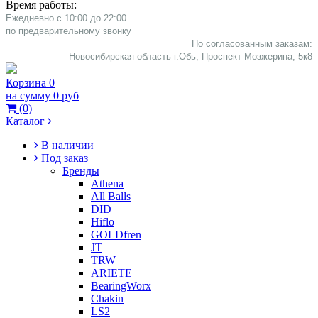
Время работы:
Ежедневно с 10:00 до 22:00
​по предварительному звонку
По согласованным заказам:
Новосибирская область г.Обь, Проспект Мозжерина, 5к8​
Корзина
0
на сумму
0 руб
(
0
)
Каталог
В наличии
Под заказ
Бренды
Athena
All Balls
DID
Hiflo
GOLDfren
JT
TRW
ARIETE
BearingWorx
Chakin
LS2