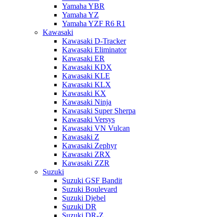
Yamaha YBR
Yamaha YZ
Yamaha YZF R6 R1
Kawasaki
Kawasaki D-Tracker
Kawasaki Eliminator
Kawasaki ER
Kawasaki KDX
Kawasaki KLE
Kawasaki KLX
Kawasaki KX
Kawasaki Ninja
Kawasaki Super Sherpa
Kawasaki Versys
Kawasaki VN Vulcan
Kawasaki Z
Kawasaki Zephyr
Kawasaki ZRX
Kawasaki ZZR
Suzuki
Suzuki GSF Bandit
Suzuki Boulevard
Suzuki Djebel
Suzuki DR
Suzuki DR-Z