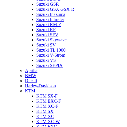
Suzuki GSR
Suzuki GSX GSX-R
Suzuki Inazuma
Suzuki Intruder
Suzuki RM-Z
Suzuki RF
Suzuki SFV
Suzuki Skywave
Suzuki SV
Suzuki TL 1000
Suzuki V-Strom
Suzuki VS
Suzuki SEPIA
Aprilia
BMW
Ducati
Harley-Davidson
KTM
KTM SX-F
KTM EXC-F
KTM XC-F
KTM SX
KTM XC
KTM XC-W
KTM EXC