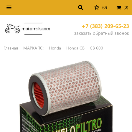
(0)
(
0
)
+7 (383) 209-65-23
заказать обратный звонок
Главная
МАРКА ТС:
Honda
Honda CB
CB 600