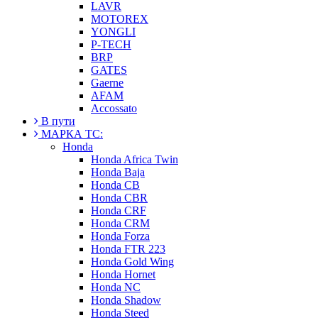
LAVR
MOTOREX
YONGLI
P-TECH
BRP
GATES
Gaerne
AFAM
Accossato
В пути
МАРКА ТС:
Honda
Honda Africa Twin
Honda Baja
Honda CB
Honda CBR
Honda CRF
Honda CRM
Honda Forza
Honda FTR 223
Honda Gold Wing
Honda Hornet
Honda NC
Honda Shadow
Honda Steed