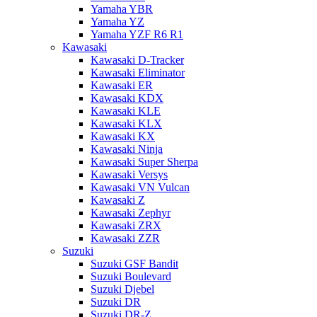
Yamaha YBR
Yamaha YZ
Yamaha YZF R6 R1
Kawasaki
Kawasaki D-Tracker
Kawasaki Eliminator
Kawasaki ER
Kawasaki KDX
Kawasaki KLE
Kawasaki KLX
Kawasaki KX
Kawasaki Ninja
Kawasaki Super Sherpa
Kawasaki Versys
Kawasaki VN Vulcan
Kawasaki Z
Kawasaki Zephyr
Kawasaki ZRX
Kawasaki ZZR
Suzuki
Suzuki GSF Bandit
Suzuki Boulevard
Suzuki Djebel
Suzuki DR
Suzuki DR-Z