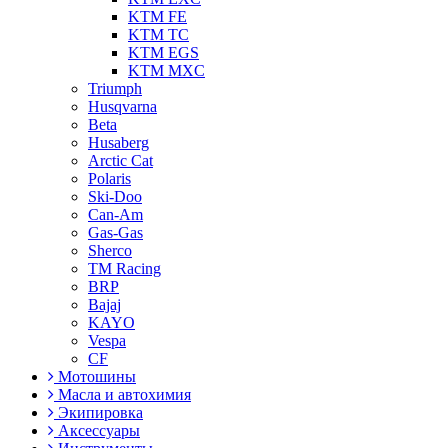
KTM FE
KTM TC
KTM EGS
KTM MXC
Triumph
Husqvarna
Beta
Husaberg
Arctic Cat
Polaris
Ski-Doo
Can-Am
Gas-Gas
Sherco
TM Racing
BRP
Bajaj
KAYO
Vespa
CF
Мотошины
Масла и автохимия
Экипировка
Аксессуары