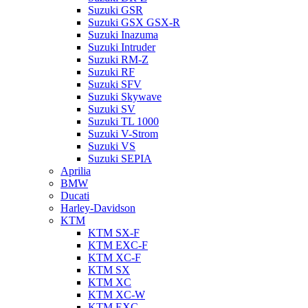
Suzuki GSR
Suzuki GSX GSX-R
Suzuki Inazuma
Suzuki Intruder
Suzuki RM-Z
Suzuki RF
Suzuki SFV
Suzuki Skywave
Suzuki SV
Suzuki TL 1000
Suzuki V-Strom
Suzuki VS
Suzuki SEPIA
Aprilia
BMW
Ducati
Harley-Davidson
KTM
KTM SX-F
KTM EXC-F
KTM XC-F
KTM SX
KTM XC
KTM XC-W
KTM EXC