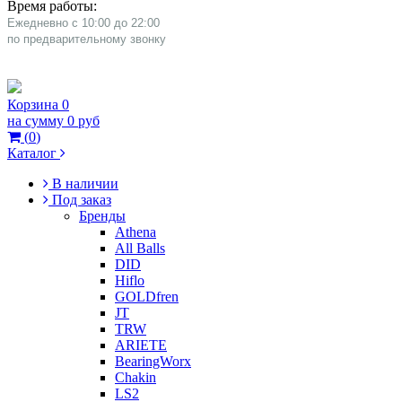
Время работы:
Ежедневно с 10:00 до 22:00
​по предварительному звонку
Корзина
0
на сумму
0 руб
(
0
)
Каталог
В наличии
Под заказ
Бренды
Athena
All Balls
DID
Hiflo
GOLDfren
JT
TRW
ARIETE
BearingWorx
Chakin
LS2