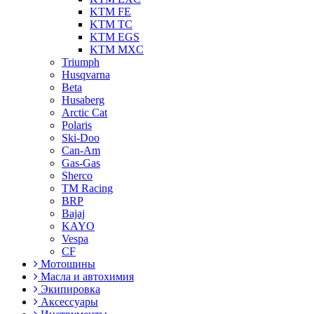
KTM FE
KTM TC
KTM EGS
KTM MXC
Triumph
Husqvarna
Beta
Husaberg
Arctic Cat
Polaris
Ski-Doo
Can-Am
Gas-Gas
Sherco
TM Racing
BRP
Bajaj
KAYO
Vespa
CF
Мотошины
Масла и автохимия
Экипировка
Аксессуары