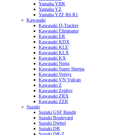
Yamaha YBR
Yamaha YZ
Yamaha YZF R6 R1
Kawasaki
Kawasaki D-Tracker
Kawasaki Eliminator
Kawasaki ER
Kawasaki KDX
Kawasaki KLE
Kawasaki KLX
Kawasaki KX
Kawasaki Ninja
Kawasaki Super Sherpa
Kawasaki Versys
Kawasaki VN Vulcan
Kawasaki Z
Kawasaki Zephyr
Kawasaki ZRX
Kawasaki ZZR
Suzuki
Suzuki GSF Bandit
Suzuki Boulevard
Suzuki Djebel
Suzuki DR
Suzuki DR-Z