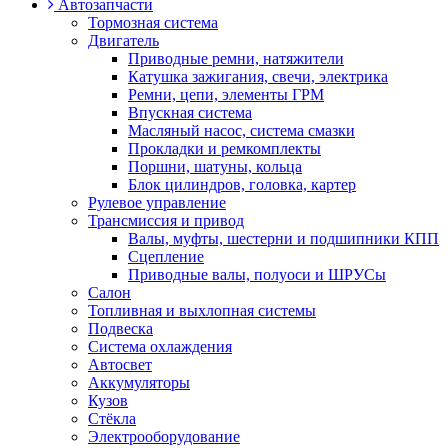
Автозапчасти
Тормозная система
Двигатель
Приводные ремни, натяжители
Катушка зажигания, свечи, электрика
Ремни, цепи, элементы ГРМ
Впускная система
Масляный насос, система смазки
Прокладки и ремкомплекты
Поршни, шатуны, кольца
Блок цилиндров, головка, картер
Рулевое управление
Трансмиссия и привод
Валы, муфты, шестерни и подшипники КПП
Сцепление
Приводные валы, полуоси и ШРУСы
Салон
Топливная и выхлопная системы
Подвеска
Система охлаждения
Автосвет
Аккумуляторы
Кузов
Стёкла
Электрооборудование