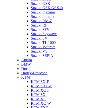
Suzuki GSR
Suzuki GSX GSX-R
Suzuki Inazuma
Suzuki Intruder
Suzuki RM-Z
Suzuki RF
Suzuki SFV
Suzuki Skywave
Suzuki SV
Suzuki TL 1000
Suzuki V-Strom
Suzuki VS
Suzuki SEPIA
Aprilia
BMW
Ducati
Harley-Davidson
KTM
KTM SX-F
KTM EXC-F
KTM XC-F
KTM SX
KTM XC
KTM XC-W
KTM EXC