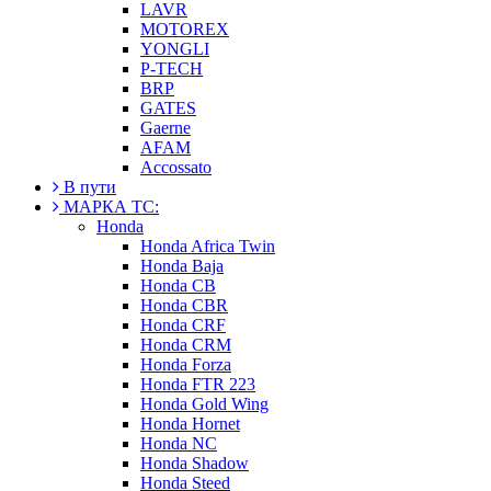
LAVR
MOTOREX
YONGLI
P-TECH
BRP
GATES
Gaerne
AFAM
Accossato
В пути
МАРКА ТС:
Honda
Honda Africa Twin
Honda Baja
Honda CB
Honda CBR
Honda CRF
Honda CRM
Honda Forza
Honda FTR 223
Honda Gold Wing
Honda Hornet
Honda NC
Honda Shadow
Honda Steed