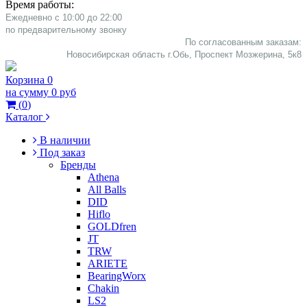
Время работы:
Ежедневно с 10:00 до 22:00
​по предварительному звонку
По согласованным заказам:
Новосибирская область г.Обь, Проспект Мозжерина, 5к8​
Корзина
0
на сумму
0 руб
(
0
)
Каталог
В наличии
Под заказ
Бренды
Athena
All Balls
DID
Hiflo
GOLDfren
JT
TRW
ARIETE
BearingWorx
Chakin
LS2