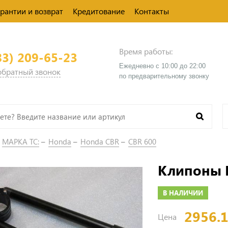
арантии и возврат
Кредитование
Контакты
Время работы:
83) 209-65-23
Ежедневно с 10:00 до 22:00
 обратный звонок
​по предварительному звонку
МАРКА ТС:
Honda
Honda CBR
CBR 600
Клипоны 
В НАЛИЧИИ
2956.
Цена