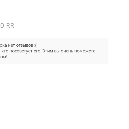
0 RR
ока нет отзывов :(
 кто посоветует его. Этим вы очень поможете
ром!