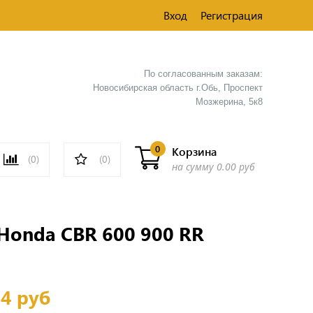
Вход
Регистрация
По согласованным заказам:
Новосибирская область г.Обь, Проспект
Мозжерина, 5к8​
0
Корзина
(0)
(0)
на сумму
0.00 руб
Honda CBR 600 900 RR
14 руб