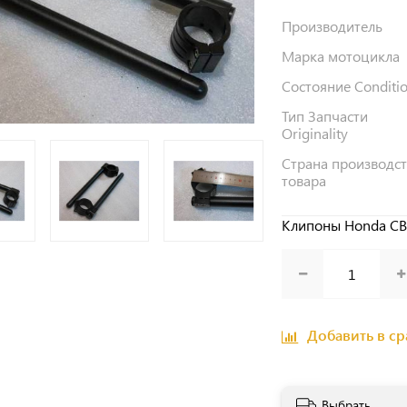
Производитель
Марка мотоцикла
Состояние Conditi
Тип Запчасти
Originality
Страна производс
товара
Клипоны Honda CB
Добавить в с
Выбрать