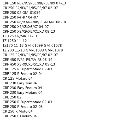
CRF 150 RB7/R7/RB8/R8/RB9/R9 07-13
CR 250 R2/R3/R4/R5/R6/R7 02-07
CRE 250 02 GM-01054
CRF 250 R4-R7 04-07
CRF 250 R8/R9/RA/RB/RC/RD/RE 08-14
CRF 250 X4/X5/X6/X7 04-07
CRF 250 X8/X9/XB/XC/XD 08-13
TR 125 CR/MR 11-13
TZ 1250 11-12
TZ170 11-13 GM-01099 GM-01078
TZ 200 11-13 GM-01099 GM-01078
CR 125 R2/R3/R4/R5/R9/R7 02-07
CRF 450 F/R2-R9/RA-RE 08-14
CRF 450 X5-X9/XB/SC/XD 05-13
CRE 125 R Supermotard 02-03
CRE 125 R Enduro 02-04
CR 125 Motard 04
CRF 230 Easy Trail 04
CRF 230 Easy Enduro 04
CRF 230 Easy Motard 04
CRE 250 02
CRE 250 R Supermotard 02-03
CRE 250 R Enduro 02-03
CR 250 R Moto 04
CRE 250 F Enduro 04