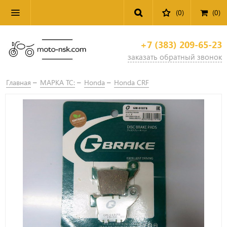
(0)
(
0
)
+7 (383) 209-65-23
заказать обратный звонок
Главная
МАРКА ТС:
Honda
Honda CRF