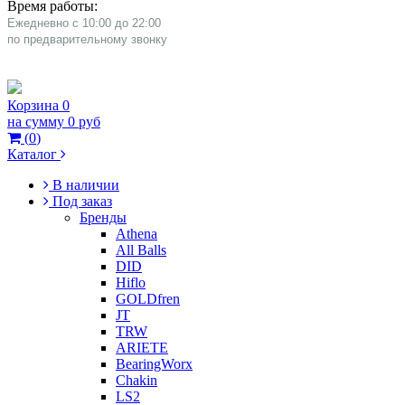
Время работы:
Ежедневно с 10:00 до 22:00
​по предварительному звонку
Корзина
0
на сумму
0 руб
(
0
)
Каталог
В наличии
Под заказ
Бренды
Athena
All Balls
DID
Hiflo
GOLDfren
JT
TRW
ARIETE
BearingWorx
Chakin
LS2