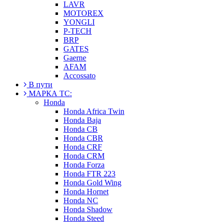
LAVR
MOTOREX
YONGLI
P-TECH
BRP
GATES
Gaerne
AFAM
Accossato
В пути
МАРКА ТС:
Honda
Honda Africa Twin
Honda Baja
Honda CB
Honda CBR
Honda CRF
Honda CRM
Honda Forza
Honda FTR 223
Honda Gold Wing
Honda Hornet
Honda NC
Honda Shadow
Honda Steed