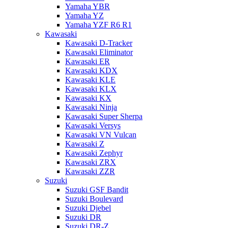
Yamaha YBR
Yamaha YZ
Yamaha YZF R6 R1
Kawasaki
Kawasaki D-Tracker
Kawasaki Eliminator
Kawasaki ER
Kawasaki KDX
Kawasaki KLE
Kawasaki KLX
Kawasaki KX
Kawasaki Ninja
Kawasaki Super Sherpa
Kawasaki Versys
Kawasaki VN Vulcan
Kawasaki Z
Kawasaki Zephyr
Kawasaki ZRX
Kawasaki ZZR
Suzuki
Suzuki GSF Bandit
Suzuki Boulevard
Suzuki Djebel
Suzuki DR
Suzuki DR-Z