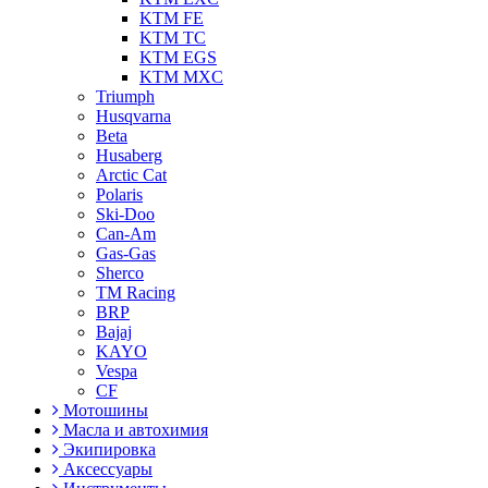
KTM FE
KTM TC
KTM EGS
KTM MXC
Triumph
Husqvarna
Beta
Husaberg
Arctic Cat
Polaris
Ski-Doo
Can-Am
Gas-Gas
Sherco
TM Racing
BRP
Bajaj
KAYO
Vespa
CF
Мотошины
Масла и автохимия
Экипировка
Аксессуары