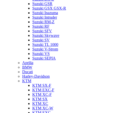
Suzuki GSR
Suzuki GSX GSX-R
Suzuki Inazuma
Suzuki Intruder
Suzuki RM-Z
Suzuki RF
Suzuki SFV
Suzuki Skywave
Suzuki SV
Suzuki TL 1000
Suzuki V-Strom
Suzuki VS
Suzuki SEPIA
Aprilia
BMW
Ducati
Harley-Davidson
KTM
KTM SX-F
KTM EXC-F
KTM XC-F
KTM SX
KTM XC
KTM XC-W
KTM EXC