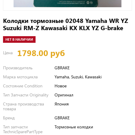
Колодки тормозные 02048 Yamaha WR YZ
Suzuki RM-Z Kawasaki KX KLX YZ G-brake
НЕТ В НАЛИЧИИ
1798.00 руб
Цена
Производитель
GBRAKE
Марка мотоцикла
Yamaha, Suzuki, Kawasaki
Состояние Condition
Новое
Тип Запчасти Originality
Оригинал
Страна производства
Япония
товара
Бренд
GBRAKE
Тип запчасти
Тормозные колодки
TechnicSparePartType