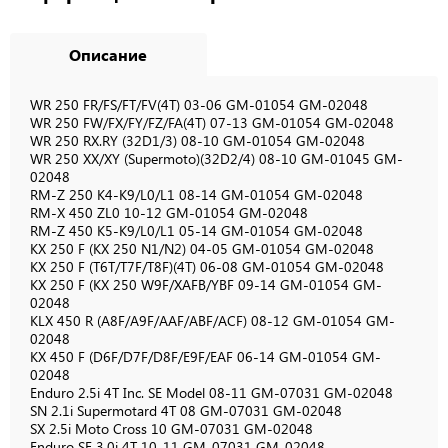
Описание
WR 250 FR/FS/FT/FV(4T) 03-06 GM-01054 GM-02048
WR 250 FW/FX/FY/FZ/FA(4T) 07-13 GM-01054 GM-02048
WR 250 RX.RY (32D1/3) 08-10 GM-01054 GM-02048
WR 250 XX/XY (Supermoto)(32D2/4) 08-10 GM-01045 GM-
02048
RM-Z 250 K4-K9/L0/L1 08-14 GM-01054 GM-02048
RM-X 450 ZL0 10-12 GM-01054 GM-02048
RM-Z 450 K5-K9/L0/L1 05-14 GM-01054 GM-02048
KX 250 F (KX 250 N1/N2) 04-05 GM-01054 GM-02048
KX 250 F (T6T/T7F/T8F)(4T) 06-08 GM-01054 GM-02048
KX 250 F (KX 250 W9F/XAFB/YBF 09-14 GM-01054 GM-
02048
KLX 450 R (A8F/A9F/AAF/ABF/ACF) 08-12 GM-01054 GM-
02048
KX 450 F (D6F/D7F/D8F/E9F/EAF 06-14 GM-01054 GM-
02048
Enduro 2.5i 4T Inc. SE Model 08-11 GM-07031 GM-02048
SN 2.1i Supermotard 4T 08 GM-07031 GM-02048
SX 2.5i Moto Cross 10 GM-07031 GM-02048
Enduro SE 3.0i 4T 10-11 GM-07031 GM-02048