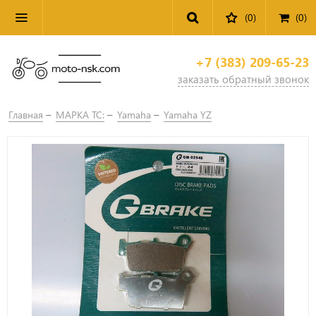
(0)
(
0
)
+7 (383) 209-65-23
заказать обратный звонок
Главная
МАРКА ТС:
Yamaha
Yamaha YZ