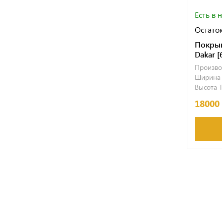
Есть в 
Остаток
Покрыш
Dakar [
Произво
Ширина T
Высота T
18000