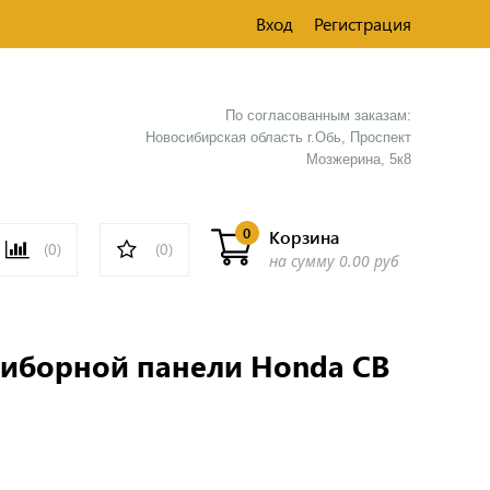
Вход
Регистрация
По согласованным заказам:
Новосибирская область г.Обь, Проспект
Мозжерина, 5к8​
0
Корзина
(0)
(0)
на сумму
0.00 руб
риборной панели Honda CB