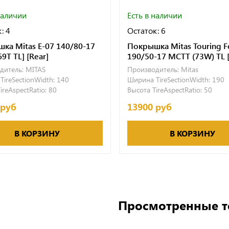
наличии
Есть в наличии
: 4
Остаток: 6
ка Mitas E-07 140/80-17
Покрышка Mitas Touring F
69T TL] [Rear]
190/50-17 MCTT (73W) TL [
дитель:
MITAS
Производитель:
Mitas
ireSectionWidth:
140
Ширина TireSectionWidth:
190
ireAspectRatio:
80
Высота TireAspectRatio:
50
 руб
13900 руб
В КОРЗИНУ
В КОРЗИНУ
Просмотренные 