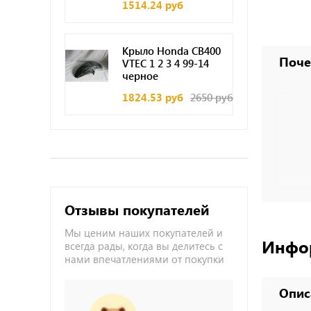
1514.24 руб
Крыло Honda CB400
Поче
VTEC 1 2 3 4 99-14
черное
1824.53 руб
2650 руб
Отзывы покупателей
Мы ценим наших покупателей и
Инфо
всегда рады, когда вы делитесь с
нами впечатлениями от покупки
Опис