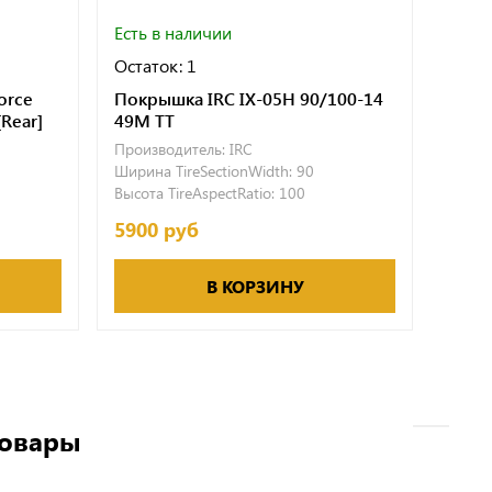
Есть в наличии
Есть 
Остаток: 1
Остат
orce
Покрышка IRC IX-05H 90/100-14
Покр
Rear]
49M TT
49M 
Производитель:
IRC
Произ
Ширина TireSectionWidth:
90
Ширин
Высота TireAspectRatio:
100
Высота
5900 руб
5500
В КОРЗИНУ
товары