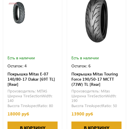
Есть в наличии
Есть в наличии
Остаток: 4
Остаток: 6
Покрышка Mitas E-07
Покрышка Mitas Touring
140/80-17 Dakar [69T TL]
Force 190/50-17 MCTT
[Rear]
(73W) TL [Rear]
Производитель:
MITAS
Производитель:
Mitas
Ширина TireSectionWidth:
Ширина TireSectionWidth:
140
190
Высота TireAspectRatio:
80
Высота TireAspectRatio:
50
18000 руб
13900 руб
В КОРЗИНУ
В КОРЗИНУ