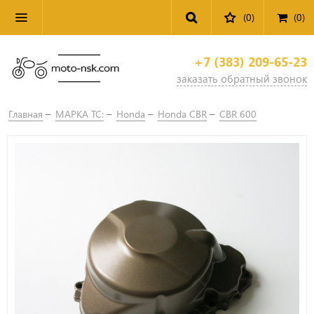
(0)
(
0
)
+7 (383) 209-65-23
заказать обратный звонок
Главная
МАРКА ТС:
Honda
Honda CBR
CBR 600