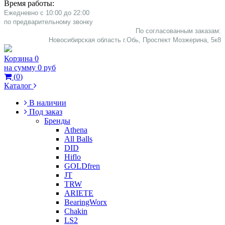
Время работы:
Ежедневно с 10:00 до 22:00
​по предварительному звонку
По согласованным заказам:
Новосибирская область г.Обь, Проспект Мозжерина, 5к8​
Корзина
0
на сумму
0 руб
(
0
)
Каталог
В наличии
Под заказ
Бренды
Athena
All Balls
DID
Hiflo
GOLDfren
JT
TRW
ARIETE
BearingWorx
Chakin
LS2