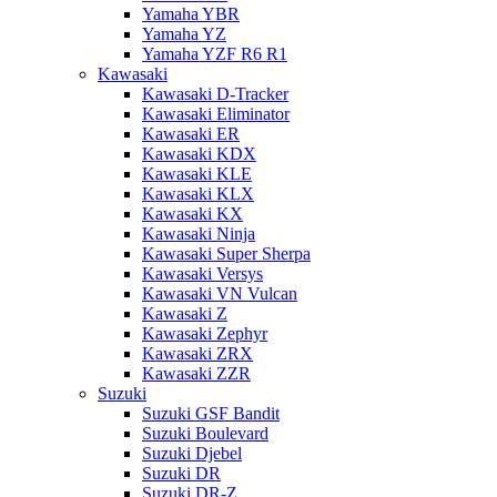
Yamaha YBR
Yamaha YZ
Yamaha YZF R6 R1
Kawasaki
Kawasaki D-Tracker
Kawasaki Eliminator
Kawasaki ER
Kawasaki KDX
Kawasaki KLE
Kawasaki KLX
Kawasaki KX
Kawasaki Ninja
Kawasaki Super Sherpa
Kawasaki Versys
Kawasaki VN Vulcan
Kawasaki Z
Kawasaki Zephyr
Kawasaki ZRX
Kawasaki ZZR
Suzuki
Suzuki GSF Bandit
Suzuki Boulevard
Suzuki Djebel
Suzuki DR
Suzuki DR-Z