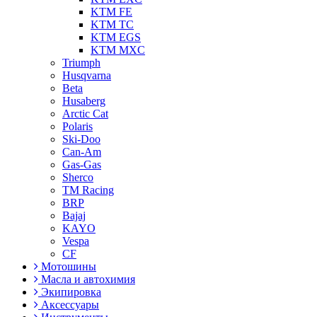
KTM FE
KTM TC
KTM EGS
KTM MXC
Triumph
Husqvarna
Beta
Husaberg
Arctic Cat
Polaris
Ski-Doo
Can-Am
Gas-Gas
Sherco
TM Racing
BRP
Bajaj
KAYO
Vespa
CF
Мотошины
Масла и автохимия
Экипировка
Аксессуары