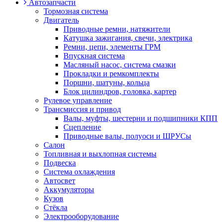
Автозапчасти
Тормозная система
Двигатель
Приводные ремни, натяжители
Катушка зажигания, свечи, электрика
Ремни, цепи, элементы ГРМ
Впускная система
Масляный насос, система смазки
Прокладки и ремкомплекты
Поршни, шатуны, кольца
Блок цилиндров, головка, картер
Рулевое управление
Трансмиссия и привод
Валы, муфты, шестерни и подшипники КПП
Сцепление
Приводные валы, полуоси и ШРУСы
Салон
Топливная и выхлопная системы
Подвеска
Система охлаждения
Автосвет
Аккумуляторы
Кузов
Стёкла
Электрооборудование