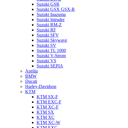
Suzuki GSR
Suzuki GSX GSX-R
Suzuki Inazuma
Suzuki Intruder
Suzuki RM-Z
Suzuki RF
Suzuki SFV
Suzuki Skywave
Suzuki SV
Suzuki TL 1000
Suzuki V-Strom
Suzuki VS
Suzuki SEPIA
Aprilia
BMW
Ducati
Harley-Davidson
KTM
KTM SX-F
KTM EXC-F
KTM XC-F
KTM SX
KTM XC
KTM XC-W
KTM EXC