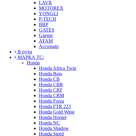
LAVR
MOTOREX
YONGLI
P-TECH
BRP
GATES
Gaerne
AFAM
Accossato
В пути
МАРКА ТС:
Honda
Honda Africa Twin
Honda Baja
Honda CB
Honda CBR
Honda CRF
Honda CRM
Honda Forza
Honda FTR 223
Honda Gold Wing
Honda Hornet
Honda NC
Honda Shadow
Honda Steed