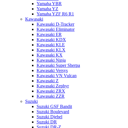
Yamaha YBR
Yamaha YZ
Yamaha YZF R6 R1
Kawasaki
Kawasaki D-Tracker
Kawasaki Eliminator
Kawasaki ER
Kawasaki KDX
Kawasaki KLE
Kawasaki KLX
Kawasaki KX
Kawasaki Ninja
Kawasaki Super Sherpa
Kawasaki Versys
Kawasaki VN Vulcan
Kawasaki Z
Kawasaki Zephyr
Kawasaki ZRX
Kawasaki ZZR
Suzuki
Suzuki GSF Bandit
Suzuki Boulevard
Suzuki Djebel
Suzuki DR
Suzuki DR-Z