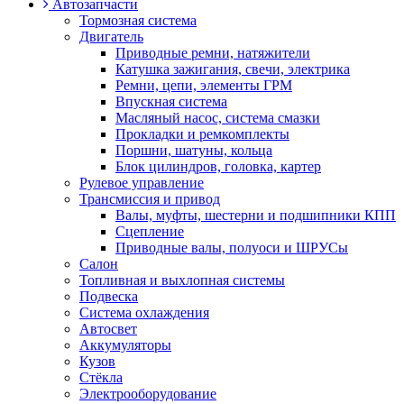
Автозапчасти
Тормозная система
Двигатель
Приводные ремни, натяжители
Катушка зажигания, свечи, электрика
Ремни, цепи, элементы ГРМ
Впускная система
Масляный насос, система смазки
Прокладки и ремкомплекты
Поршни, шатуны, кольца
Блок цилиндров, головка, картер
Рулевое управление
Трансмиссия и привод
Валы, муфты, шестерни и подшипники КПП
Сцепление
Приводные валы, полуоси и ШРУСы
Салон
Топливная и выхлопная системы
Подвеска
Система охлаждения
Автосвет
Аккумуляторы
Кузов
Стёкла
Электрооборудование