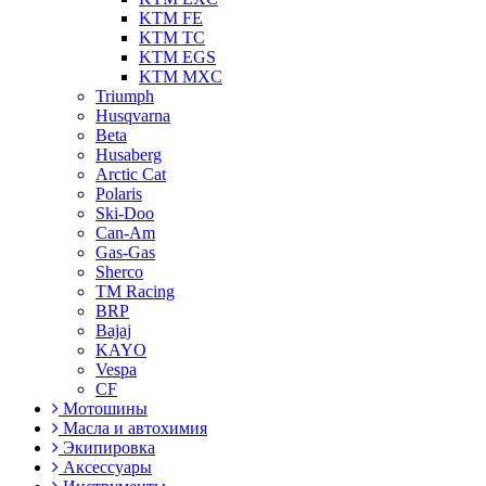
KTM FE
KTM TC
KTM EGS
KTM MXC
Triumph
Husqvarna
Beta
Husaberg
Arctic Cat
Polaris
Ski-Doo
Can-Am
Gas-Gas
Sherco
TM Racing
BRP
Bajaj
KAYO
Vespa
CF
Мотошины
Масла и автохимия
Экипировка
Аксессуары