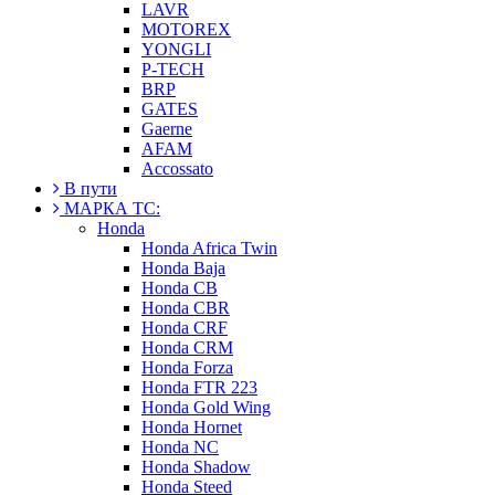
LAVR
MOTOREX
YONGLI
P-TECH
BRP
GATES
Gaerne
AFAM
Accossato
В пути
МАРКА ТС:
Honda
Honda Africa Twin
Honda Baja
Honda CB
Honda CBR
Honda CRF
Honda CRM
Honda Forza
Honda FTR 223
Honda Gold Wing
Honda Hornet
Honda NC
Honda Shadow
Honda Steed