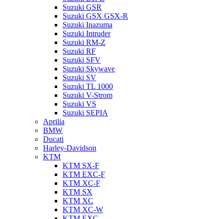
Suzuki GSR
Suzuki GSX GSX-R
Suzuki Inazuma
Suzuki Intruder
Suzuki RM-Z
Suzuki RF
Suzuki SFV
Suzuki Skywave
Suzuki SV
Suzuki TL 1000
Suzuki V-Strom
Suzuki VS
Suzuki SEPIA
Aprilia
BMW
Ducati
Harley-Davidson
KTM
KTM SX-F
KTM EXC-F
KTM XC-F
KTM SX
KTM XC
KTM XC-W
KTM EXC