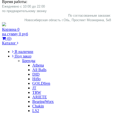
Время работы:
Ежедневно с 10:00 до 22:00
​по предварительному звонку
По согласованным заказам:
Новосибирская область г.Обь, Проспект Мозжерина, 5к8​
Корзина
0
на сумму
0 руб
(
0
)
Каталог
В наличии
Под заказ
Бренды
Athena
All Balls
DID
Hiflo
GOLDfren
JT
TRW
ARIETE
BearingWorx
Chakin
LS2