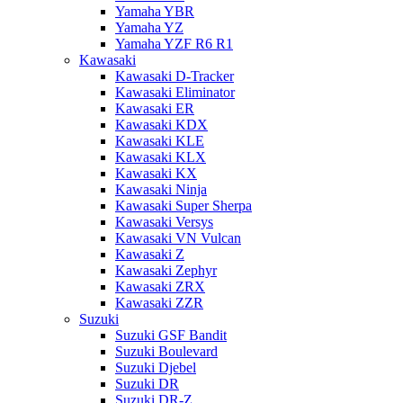
Yamaha YBR
Yamaha YZ
Yamaha YZF R6 R1
Kawasaki
Kawasaki D-Tracker
Kawasaki Eliminator
Kawasaki ER
Kawasaki KDX
Kawasaki KLE
Kawasaki KLX
Kawasaki KX
Kawasaki Ninja
Kawasaki Super Sherpa
Kawasaki Versys
Kawasaki VN Vulcan
Kawasaki Z
Kawasaki Zephyr
Kawasaki ZRX
Kawasaki ZZR
Suzuki
Suzuki GSF Bandit
Suzuki Boulevard
Suzuki Djebel
Suzuki DR
Suzuki DR-Z