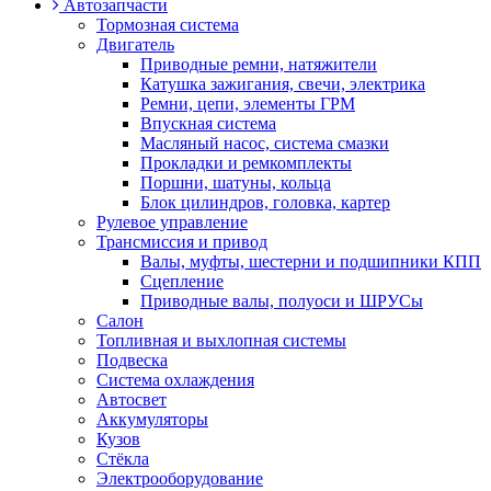
Автозапчасти
Тормозная система
Двигатель
Приводные ремни, натяжители
Катушка зажигания, свечи, электрика
Ремни, цепи, элементы ГРМ
Впускная система
Масляный насос, система смазки
Прокладки и ремкомплекты
Поршни, шатуны, кольца
Блок цилиндров, головка, картер
Рулевое управление
Трансмиссия и привод
Валы, муфты, шестерни и подшипники КПП
Сцепление
Приводные валы, полуоси и ШРУСы
Салон
Топливная и выхлопная системы
Подвеска
Система охлаждения
Автосвет
Аккумуляторы
Кузов
Стёкла
Электрооборудование