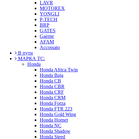
LAVR
MOTOREX
YONGLI
P-TECH
BRP
GATES
Gaerne
AFAM
Accossato
В пути
МАРКА ТС:
Honda
Honda Africa Twin
Honda Baja
Honda CB
Honda CBR
Honda CRF
Honda CRM
Honda Forza
Honda FTR 223
Honda Gold Wing
Honda Hornet
Honda NC
Honda Shadow
Honda Steed