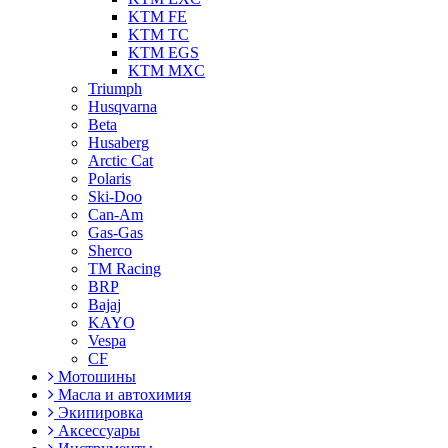
KTM FE
KTM TC
KTM EGS
KTM MXC
Triumph
Husqvarna
Beta
Husaberg
Arctic Cat
Polaris
Ski-Doo
Can-Am
Gas-Gas
Sherco
TM Racing
BRP
Bajaj
KAYO
Vespa
CF
Мотошины
Масла и автохимия
Экипировка
Аксессуары