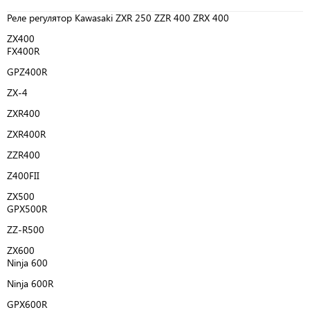
Реле регулятор Kawasaki ZXR 250 ZZR 400 ZRX 400
ZX400
FX400R
GPZ400R
ZX-4
ZXR400
ZXR400R
ZZR400
Z400FII
ZX500
GPX500R
ZZ-R500
ZX600
Ninja 600
Ninja 600R
GPX600R