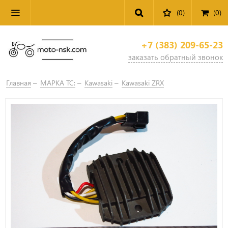
(0)
(
0
)
+7 (383) 209-65-23
заказать обратный звонок
Главная
МАРКА ТС:
Kawasaki
Kawasaki ZRX