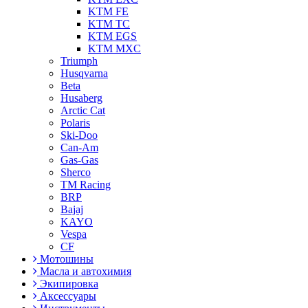
KTM FE
KTM TC
KTM EGS
KTM MXC
Triumph
Husqvarna
Beta
Husaberg
Arctic Cat
Polaris
Ski-Doo
Can-Am
Gas-Gas
Sherco
TM Racing
BRP
Bajaj
KAYO
Vespa
CF
Мотошины
Масла и автохимия
Экипировка
Аксессуары