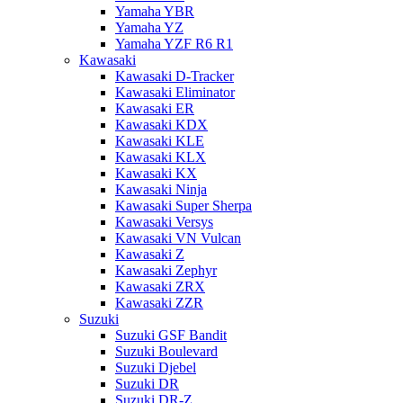
Yamaha YBR
Yamaha YZ
Yamaha YZF R6 R1
Kawasaki
Kawasaki D-Tracker
Kawasaki Eliminator
Kawasaki ER
Kawasaki KDX
Kawasaki KLE
Kawasaki KLX
Kawasaki KX
Kawasaki Ninja
Kawasaki Super Sherpa
Kawasaki Versys
Kawasaki VN Vulcan
Kawasaki Z
Kawasaki Zephyr
Kawasaki ZRX
Kawasaki ZZR
Suzuki
Suzuki GSF Bandit
Suzuki Boulevard
Suzuki Djebel
Suzuki DR
Suzuki DR-Z