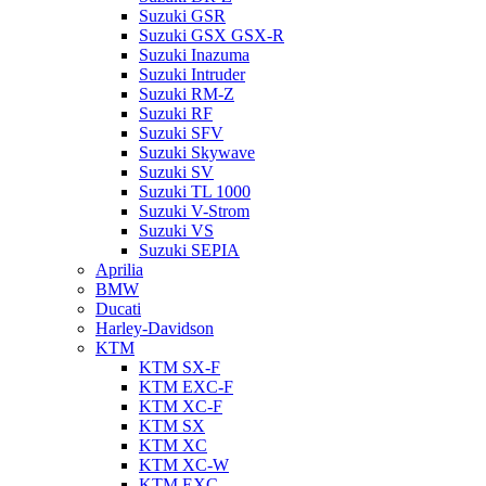
Suzuki GSR
Suzuki GSX GSX-R
Suzuki Inazuma
Suzuki Intruder
Suzuki RM-Z
Suzuki RF
Suzuki SFV
Suzuki Skywave
Suzuki SV
Suzuki TL 1000
Suzuki V-Strom
Suzuki VS
Suzuki SEPIA
Aprilia
BMW
Ducati
Harley-Davidson
KTM
KTM SX-F
KTM EXC-F
KTM XC-F
KTM SX
KTM XC
KTM XC-W
KTM EXC