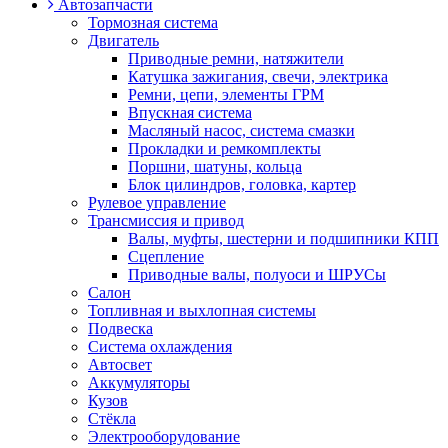
Автозапчасти
Тормозная система
Двигатель
Приводные ремни, натяжители
Катушка зажигания, свечи, электрика
Ремни, цепи, элементы ГРМ
Впускная система
Масляный насос, система смазки
Прокладки и ремкомплекты
Поршни, шатуны, кольца
Блок цилиндров, головка, картер
Рулевое управление
Трансмиссия и привод
Валы, муфты, шестерни и подшипники КПП
Сцепление
Приводные валы, полуоси и ШРУСы
Салон
Топливная и выхлопная системы
Подвеска
Система охлаждения
Автосвет
Аккумуляторы
Кузов
Стёкла
Электрооборудование