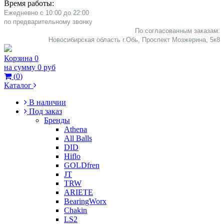
Время работы:
Ежедневно с 10:00 до 22:00
​по предварительному звонку
По согласованным заказам:
Новосибирская область г.Обь, Проспект Мозжерина, 5к8​
Корзина
0
на сумму
0 руб
(
0
)
Каталог
В наличии
Под заказ
Бренды
Athena
All Balls
DID
Hiflo
GOLDfren
JT
TRW
ARIETE
BearingWorx
Chakin
LS2