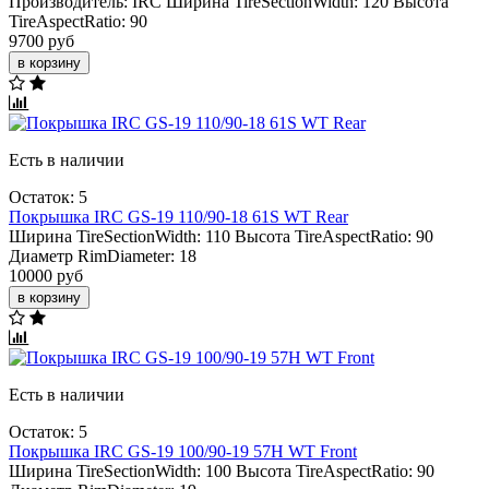
Производитель:
IRC
Ширина TireSectionWidth:
120
Высота
TireAspectRatio:
90
9700 руб
в корзину
Есть в наличии
Остаток: 5
Покрышка IRC GS-19 110/90-18 61S WT Rear
Ширина TireSectionWidth:
110
Высота TireAspectRatio:
90
Диаметр RimDiameter:
18
10000 руб
в корзину
Есть в наличии
Остаток: 5
Покрышка IRC GS-19 100/90-19 57H WT Front
Ширина TireSectionWidth:
100
Высота TireAspectRatio:
90