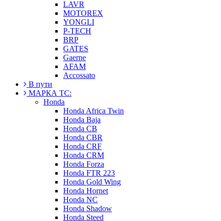
LAVR
MOTOREX
YONGLI
P-TECH
BRP
GATES
Gaerne
AFAM
Accossato
В пути
МАРКА ТС:
Honda
Honda Africa Twin
Honda Baja
Honda CB
Honda CBR
Honda CRF
Honda CRM
Honda Forza
Honda FTR 223
Honda Gold Wing
Honda Hornet
Honda NC
Honda Shadow
Honda Steed