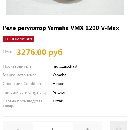
Реле регулятор Yamaha VMX 1200 V-Max
НЕТ В НАЛИЧИИ
3276.00 руб
Цена
Производитель
motozapchasti
Марка мотоцикла
Yamaha
Состояние Condition
Новое
Тип Запчасти Originality
Аналог
Страна производства
Китай
товара