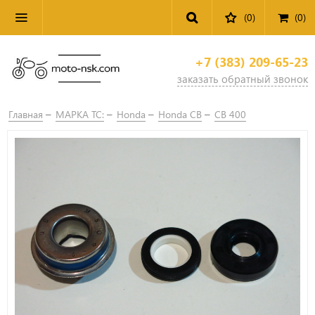
(0)
(
0
)
+7 (383) 209-65-23
заказать обратный звонок
Главная
МАРКА ТС:
Honda
Honda CB
CB 400